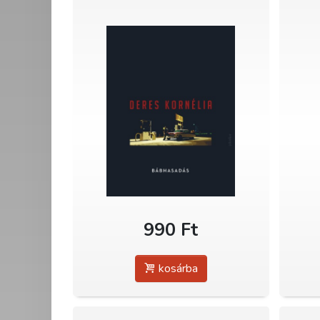
990 Ft
kosárba