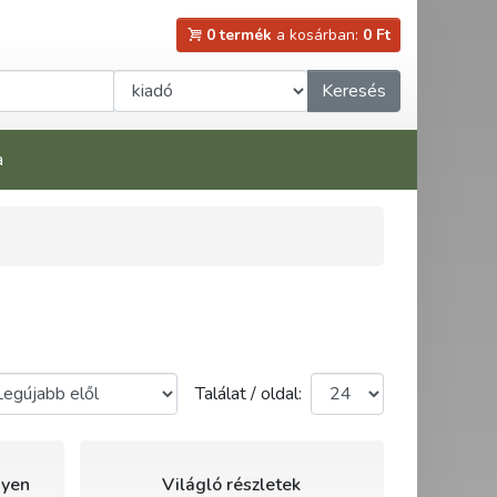
0 termék
a kosárban:
0 Ft
Keresés
a
Találat / oldal:
gyen
Világló részletek