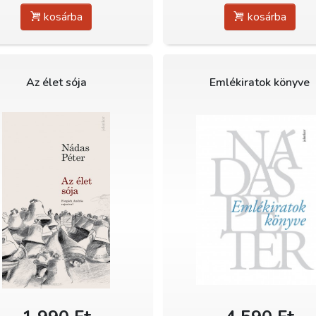
kosárba
kosárba
Az élet sója
Emlékiratok könyve