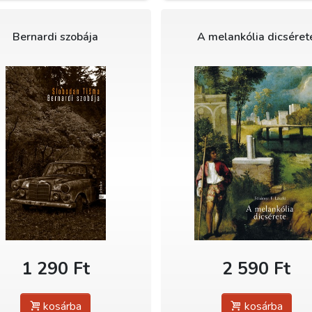
Bernardi szobája
A melankólia dicséret
1 290 Ft
2 590 Ft
kosárba
kosárba