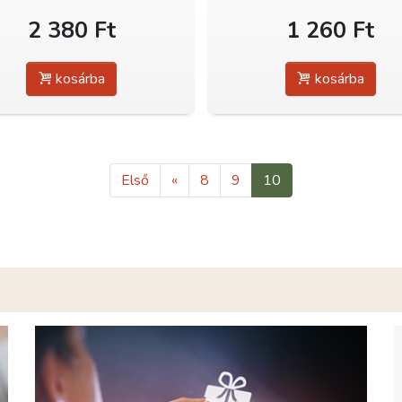
2 380 Ft
1 260 Ft
kosárba
kosárba
Első
«
8
9
10