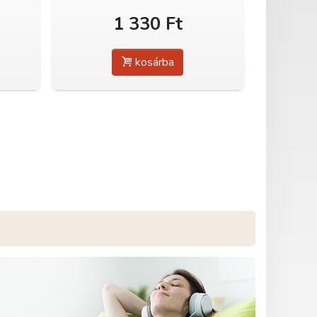
1 330 Ft
kosárba