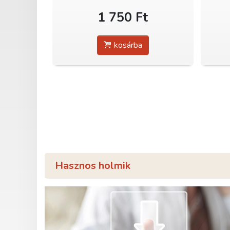
1 750 Ft
kosárba
Hasznos holmik