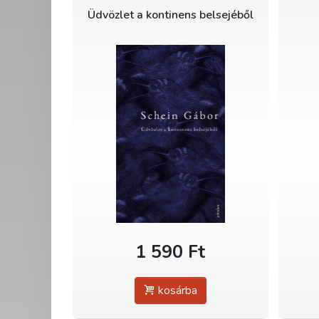
Üdvözlet a kontinens belsejéből
1 590 Ft
kosárba