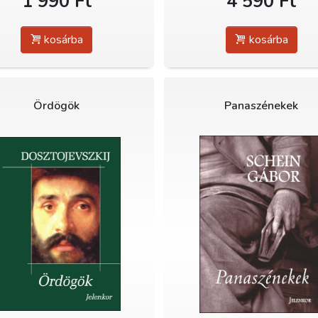
1 990 Ft
4 590 Ft
kosárba
kosárba
Ördögök
Panaszénekek