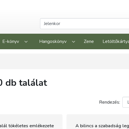
E-könyv
Hangoskönyv
Zene
Letöltőkárty
 db találat
Rendezés:
alál tökéletes emlékezete
A bilincs a szabadság le