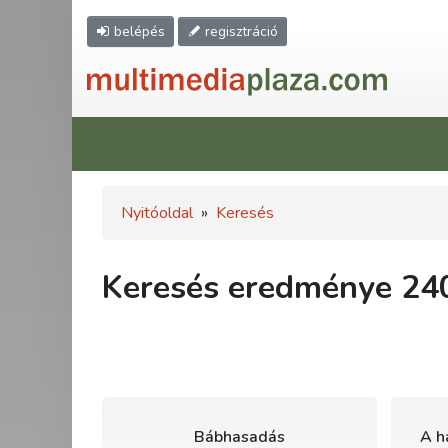
belépés
regisztráció
Nyitóoldal
»
Keresés
Keresés eredménye 240
Bábhasadás
A h