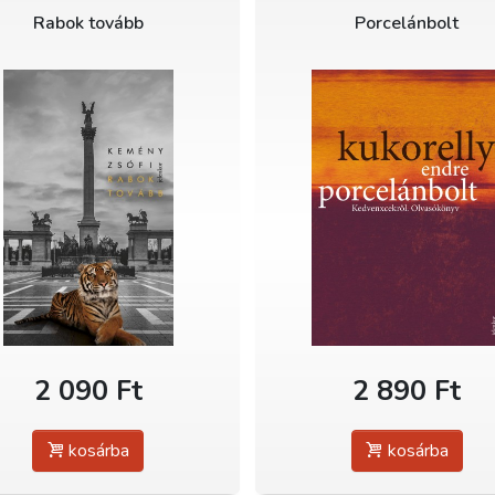
Rabok tovább
Porcelánbolt
2 090 Ft
2 890 Ft
kosárba
kosárba