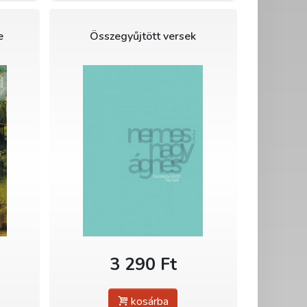
e
Összegyűjtött versek
3 290 Ft
kosárba