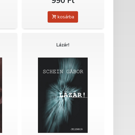
990 Ft
kosárba
Lázár!