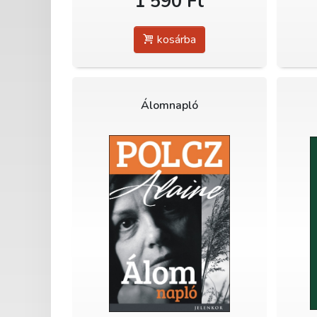
1 590 Ft
kosárba
Álomnapló