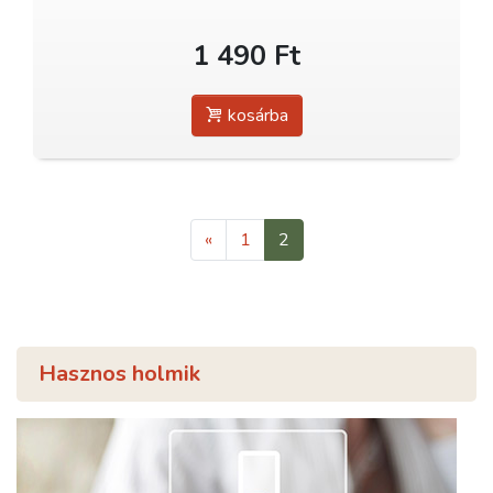
1 490 Ft
kosárba
«
1
2
Hasznos holmik