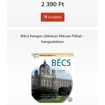
2 390 Ft
kosárba
Bécs hangos útikönyv Mácsai Pállal -
hangoskönyv