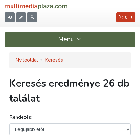
0 Ft
Menü
Nyitóoldal
»
Keresés
Keresés eredménye 26 db
találat
Rendezés: