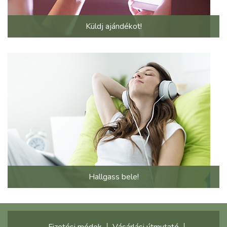
Küldj ajándékot!
Hallgass bele!