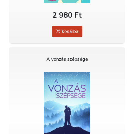
2 980 Ft
kosárba
A vonzás szépsége