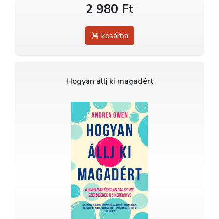
2 980 Ft
kosárba
Hogyan állj ki magadért