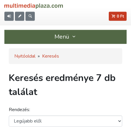
0 Ft
Menü
Nyitóoldal
»
Keresés
Keresés eredménye 7 db
találat
Rendezés: