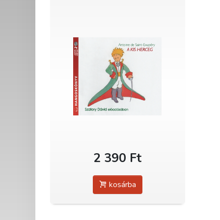
2 390 Ft
kosárba