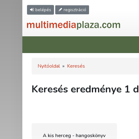
belépés
regisztráció
Nyitóoldal
»
Keresés
Keresés eredménye 1 db
A kis herceg - hangoskönyv