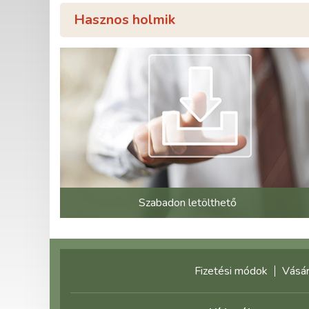
Hasznos holmik
Szabadon letölthető
Fizetési módok
Vásár