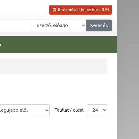
0 termék
a kosárban:
0 Ft
Keresés
a
Találat / oldal: