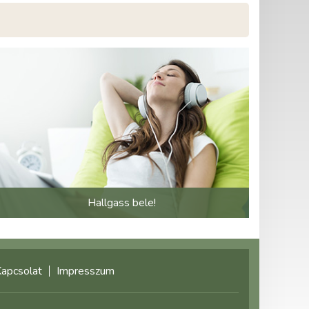
Hallgass bele!
apcsolat
Impresszum