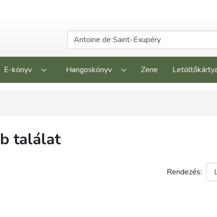
E-könyv
Hangoskönyv
Zene
Letöltőkárty
 találat
Rendezés: