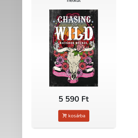
nélkül
5 590 Ft
kosárba