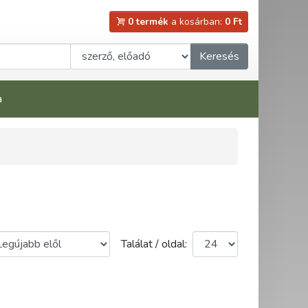
0 termék
a kosárban:
0 Ft
Keresés
a
Találat / oldal: