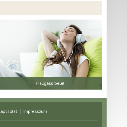
Hallgass bele!
apcsolat
Impresszum