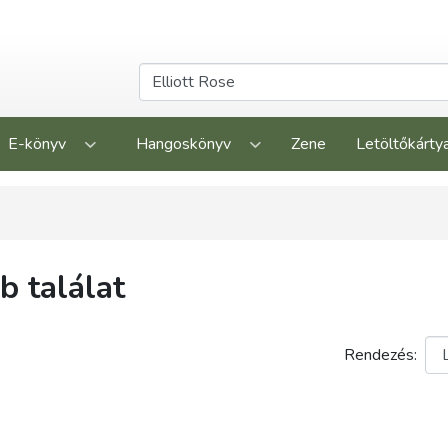
E-könyv
Hangoskönyv
Zene
Letöltőkárty
 találat
Rendezés: