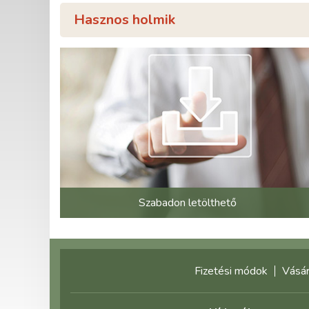
Hasznos holmik
Szabadon letölthető
Fizetési módok
Vásár