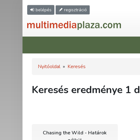
belépés
regisztráció
Nyitóoldal
»
Keresés
Keresés eredménye 1 db
Chasing the Wild - Határok