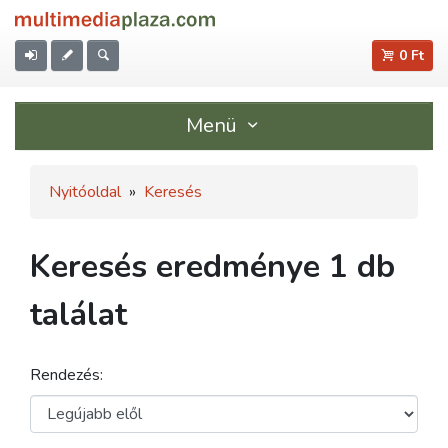
0 Ft
Menü
Nyitóoldal
»
Keresés
Keresés eredménye 1 db
találat
Rendezés: