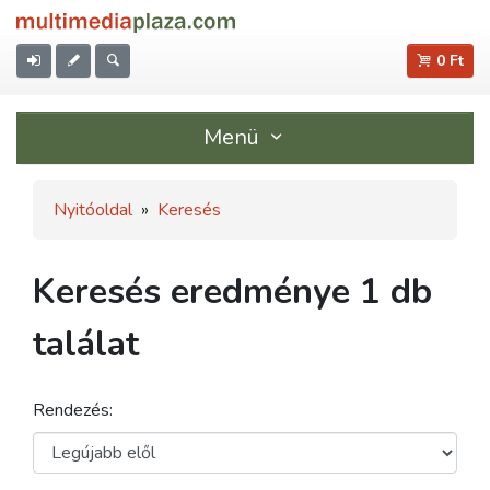
0 Ft
Menü
Nyitóoldal
»
Keresés
Keresés eredménye 1 db
találat
Rendezés: