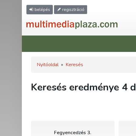
belépés
regisztráció
Nyitóoldal
»
Keresés
Keresés eredménye 4 db
Fegyencedzés 3.