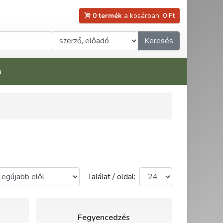
0 termék
a kosárban:
0 Ft
Keresés
a
Találat / oldal:
Fegyencedzés