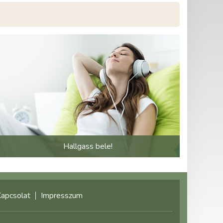
Hallgass bele!
apcsolat
Impresszum