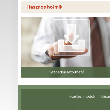
Hasznos holmik
Szabadon letölthető
Fizetési módok
Vásár