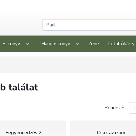
E-könyv
Hangoskönyv
Zene
Letöltőkárty
 találat
Rendezés:
Fegyencedzés 2.
Csak az izom!