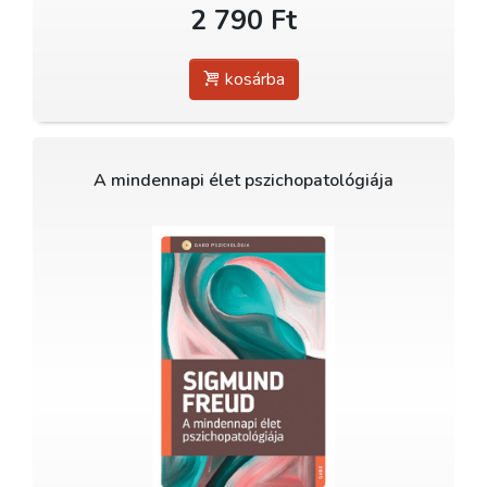
2 790 Ft
kosárba
A mindennapi élet pszichopatológiája