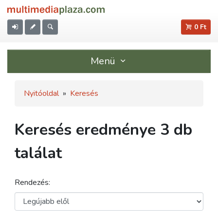
0 Ft
Menü
Nyitóoldal
»
Keresés
Keresés eredménye 3 db
találat
Rendezés: