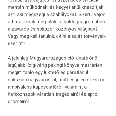
továbbra is sajátos rendszerek és értékek
mentén működnek, és kegyetlenül kita­szítják
azt, aki megszegi a szabályokat. Sikerül vajon
a fiatalok­nak megtalálni a boldogságot ebben
a zavaros és sokszor közö­nyös világban?
Vagy meg kell tanulniuk élni a saját törvényeik
szerint?
A jelenleg Magyarországon élő kínai írónő
legújabb, ízig-vérig pekingi könyve mesterien
megírt tabló egy lüktető és páratla­nul
sokszínű nagyvárosról, múlt és jelen sokszor
ambivalens kapcsolatáról, valamint a
hétköznapok váratlan tragédiáiról és apró
örömeiről.