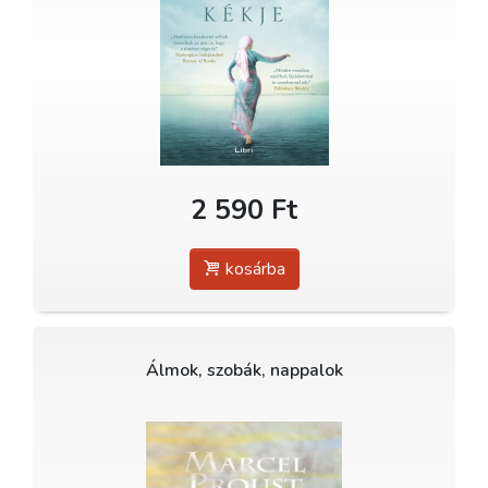
2 590 Ft
kosárba
Álmok, szobák, nappalok