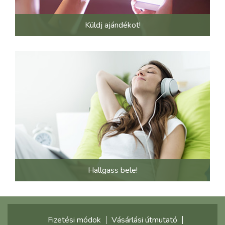
Küldj ajándékot!
Hallgass bele!
Fizetési módok
Vásárlási útmutató