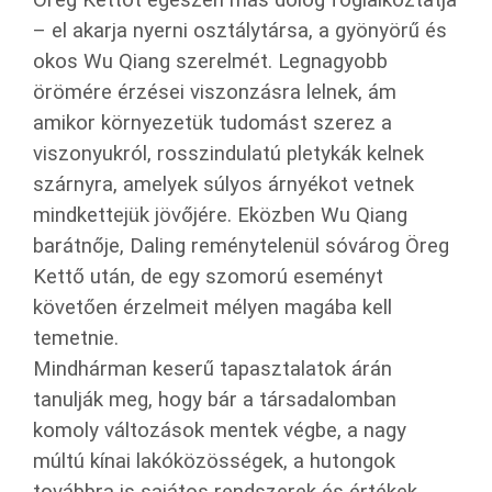
Öreg Kettőt egészen más dolog foglalkoztatja
– el akarja nyerni osztálytársa, a gyönyörű és
okos Wu Qiang szerelmét. Legnagyobb
örömére érzései viszonzásra lelnek, ám
amikor környezetük tudomást szerez a
viszonyukról, rosszindulatú pletykák kelnek
szárnyra, amelyek súlyos árnyékot vetnek
mindkettejük jövőjére. Eközben Wu Qiang
barátnője, Daling reménytelenül sóvárog Öreg
Kettő után, de egy szomo­rú eseményt
követően érzelmeit mélyen magába kell
temetnie.
Mindhárman keserű tapasztalatok árán
tanulják meg, hogy bár a társadalomban
komoly változások mentek végbe, a nagy
múltú kínai lakóközösségek, a hutongok