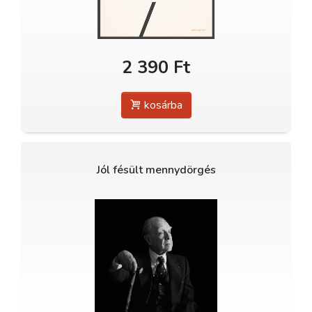
2 390 Ft
kosárba
Jól fésült mennydörgés