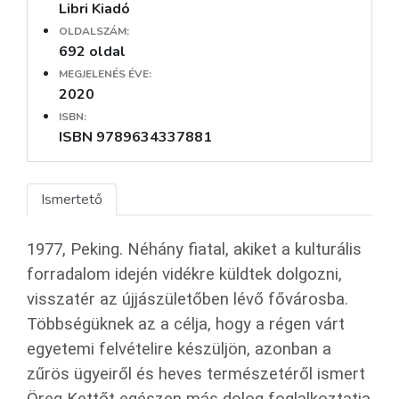
Libri Kiadó
OLDALSZÁM:
692 oldal
MEGJELENÉS ÉVE:
2020
ISBN:
ISBN 9789634337881
Ismertető
1977, Peking. Néhány fiatal, akiket a kulturális
forradalom ide­jén vidékre küldtek dolgozni,
visszatér az újjászületőben lévő fővárosba.
Többségüknek az a célja, hogy a régen várt
egyetemi felvételire készüljön, azonban a
zűrös ügyeiről és heves termé­szetéről ismert