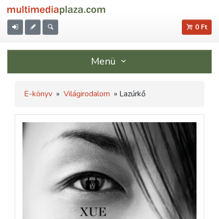
0 Ft
Menü
E-könyv
»
Világirodalom
» Lazúrkő