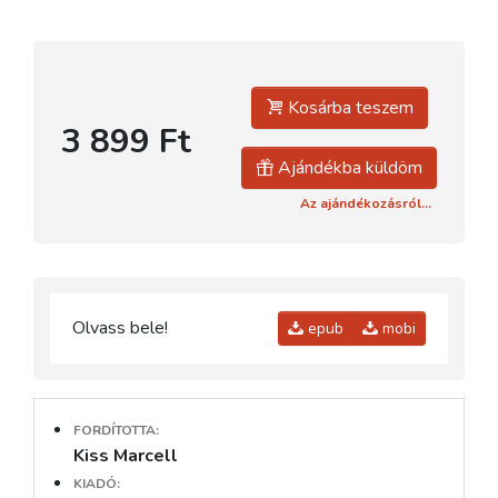
Kosárba teszem
3 899 Ft
Ajándékba küldöm
Az ajándékozásról...
Olvass bele!
epub
mobi
FORDÍTOTTA:
Kiss Marcell
KIADÓ: