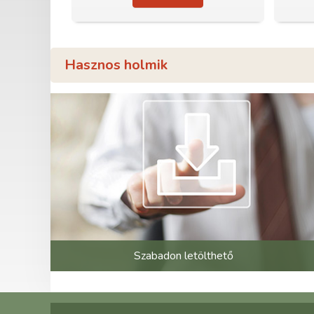
Hasznos holmik
Szabadon letölthető