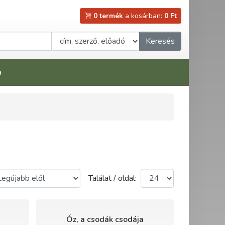
0 termék
a kosárban:
0 Ft
Keresés
a
Találat / oldal:
Óz, a csodák csodája