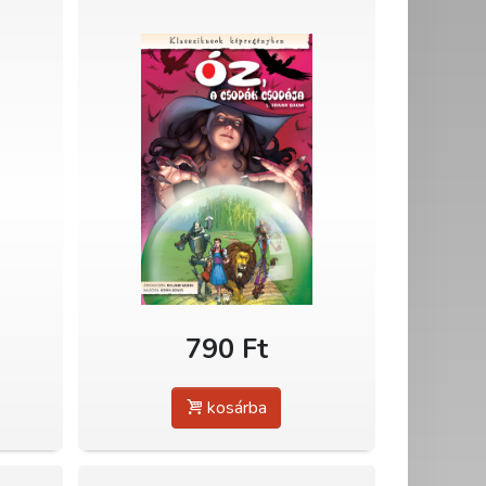
790 Ft
kosárba