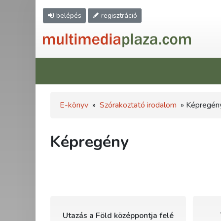
belépés
regisztráció
E-könyv
»
Szórakoztató irodalom
» Képregén
Képregény
Utazás a Föld középpontja felé