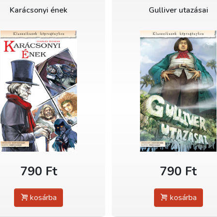
Karácsonyi ének
Gulliver utazásai
790 Ft
790 Ft
kosárba
kosárba