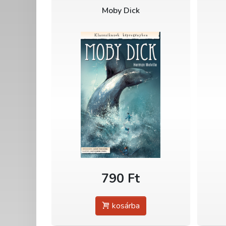
Moby Dick
790 Ft
kosárba