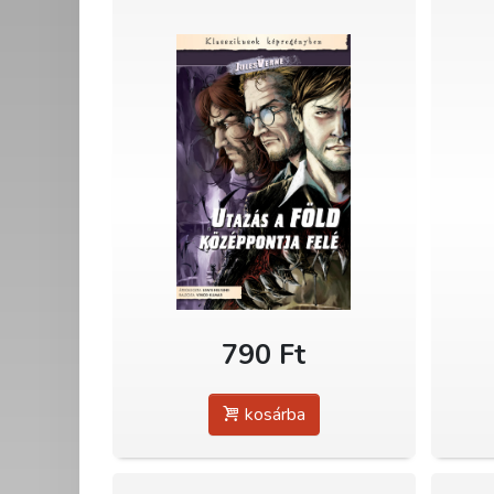
790 Ft
kosárba