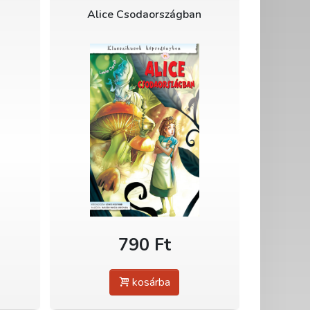
Alice Csodaországban
790 Ft
kosárba