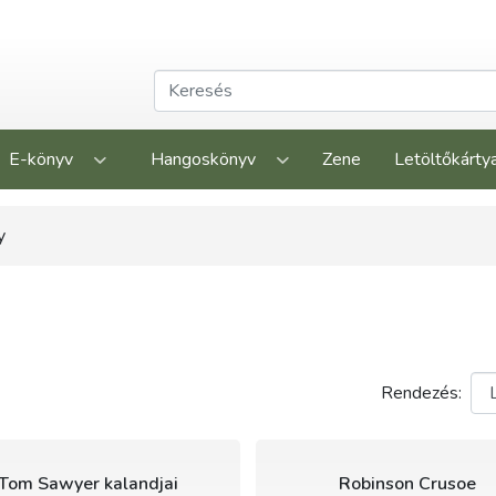
E-könyv
Hangoskönyv
Zene
Letöltőkárty
y
Rendezés:
Tom Sawyer kalandjai
Robinson Crusoe