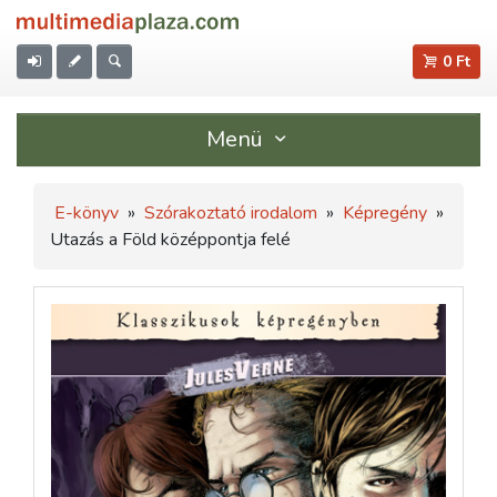
0 Ft
Menü
E-könyv
»
Szórakoztató irodalom
»
Képregény
»
Utazás a Föld középpontja felé