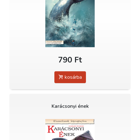
790 Ft
kosárba
Karácsonyi ének