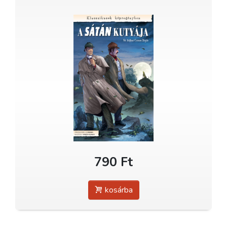
790 Ft
kosárba