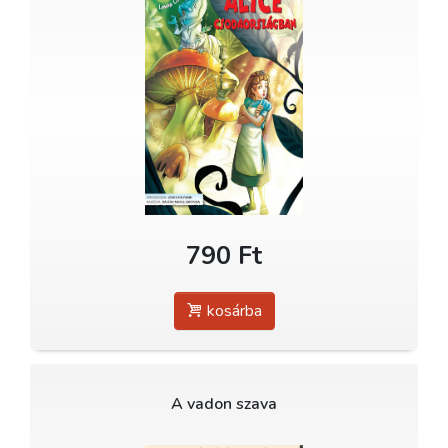
790 Ft
kosárba
A vadon szava