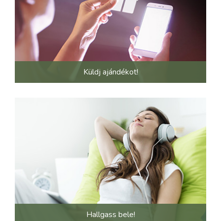
Küldj ajándékot!
Hallgass bele!