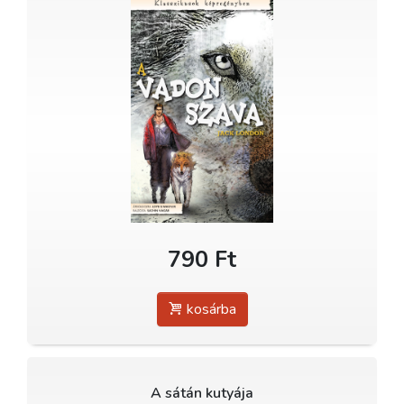
790 Ft
kosárba
A sátán kutyája