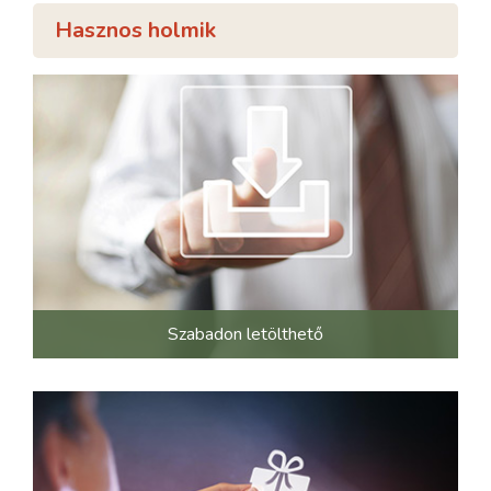
Hasznos holmik
Szabadon letölthető