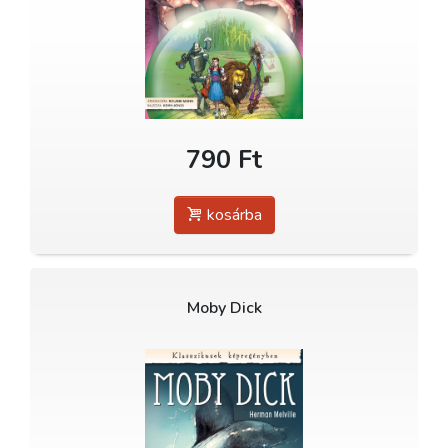
790 Ft
kosárba
Moby Dick