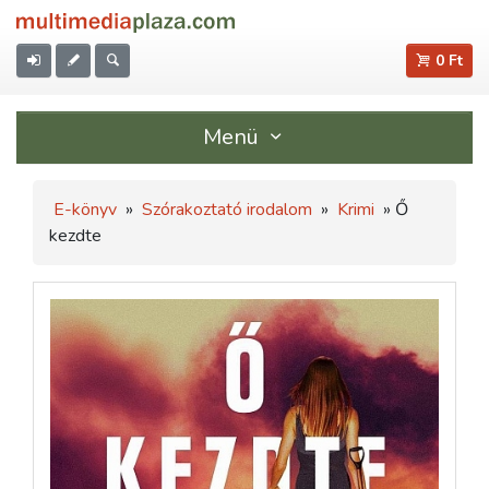
0 Ft
Menü
E-könyv
»
Szórakoztató irodalom
»
Krimi
» Ő
kezdte