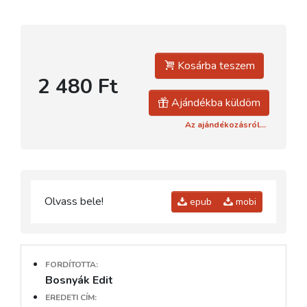
Kosárba teszem
2 480 Ft
Ajándékba küldöm
Az ajándékozásról...
Olvass bele!
epub
mobi
FORDÍTOTTA:
Bosnyák Edit
EREDETI CÍM: