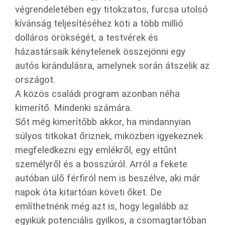
végrendeletében egy titokzatos, furcsa utolsó
kívánság teljesítéséhez köti a több millió
dolláros örökségét, a testvérek és
házastársaik kénytelenek összejönni egy
autós kirándulásra, amelynek során átszelik az
országot.
A közös családi program azonban néha
kimerítő. Mindenki számára.
Sőt még kimerítőbb akkor, ha mindannyian
súlyos titkokat őriznek, miközben igyekeznek
megfeledkezni egy emlékről, egy eltűnt
személyről és a bosszúról. Arról a fekete
autóban ülő férfiról nem is beszélve, aki már
napok óta kitartóan követi őket. De
említhetnénk még azt is, hogy legalább az
egyikük potenciális gyilkos, a csomagtartóban