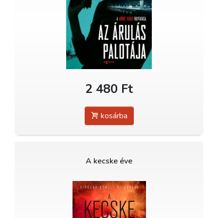
2 480 Ft
kosárba
A kecske éve