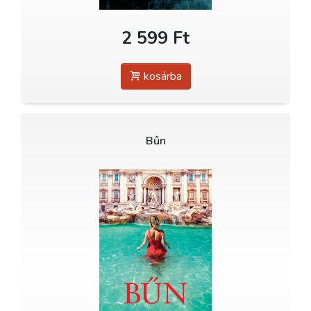
2 599 Ft
kosárba
Bűn