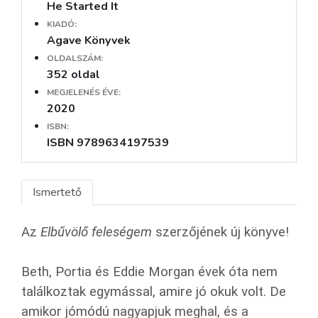
He Started It
KIADÓ:
Agave Könyvek
OLDALSZÁM:
352 oldal
MEGJELENÉS ÉVE:
2020
ISBN:
ISBN 9789634197539
Ismertető
Az
Elbűvölő feleségem
szerzőjének új könyve!
Beth, Portia és Eddie Morgan évek óta nem
találkoztak egymással, amire jó okuk volt. De
amikor jómódú nagyapjuk meghal, és a