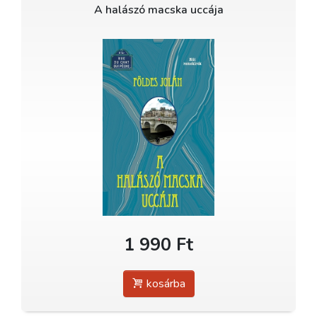
A halászó macska uccája
1 990 Ft
kosárba