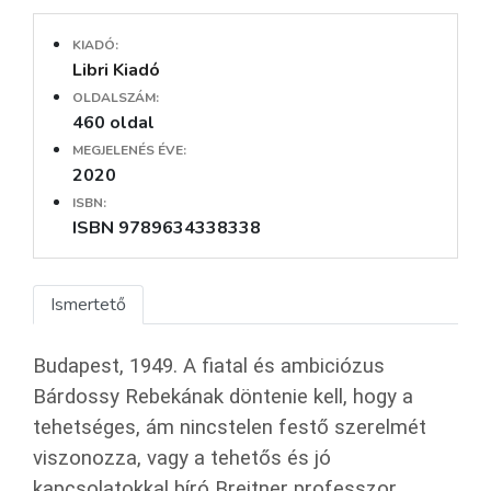
KIADÓ:
Libri Kiadó
OLDALSZÁM:
460 oldal
MEGJELENÉS ÉVE:
2020
ISBN:
ISBN 9789634338338
Ismertető
Budapest, 1949. A fiatal és ambiciózus
Bárdossy Rebekának döntenie kell, hogy a
tehetséges, ám nincstelen festő szerelmét
viszonozza, vagy a tehetős és jó
kapcsolatokkal bíró Breitner professzor