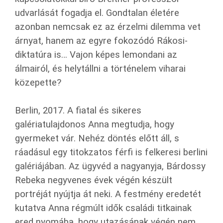
udvarlását fogadja el. Gondtalan életére
azonban nemcsak ez az érzelmi dilemma vet
árnyat, hanem az egyre fokozódó Rákosi-
diktatúra is… Vajon képes lemondani az
álmairól, és helytállni a történelem viharai
közepette?
Berlin, 2017. A fiatal és sikeres
galériatulajdonos Anna megtudja, hogy
gyermeket vár. Nehéz döntés előtt áll, s
ráadásul egy titokzatos férfi is felkeresi berlini
galériájában. Az ügyvéd a nagyanyja, Bárdossy
Rebeka negyvenes évek végén készült
portréját nyújtja át neki. A festmény eredetét
kutatva Anna régmúlt idők családi titkainak
ered nyomába, hogy utazásának végén nem