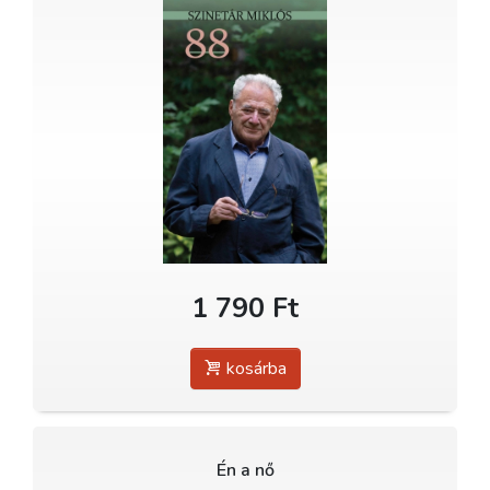
1 790 Ft
kosárba
Én a nő