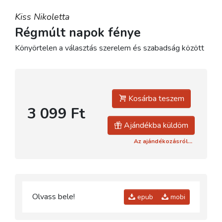
Kiss Nikoletta
Régmúlt napok fénye
Könyörtelen a választás szerelem és szabadság között
Kosárba teszem
3 099 Ft
Ajándékba küldöm
Az ajándékozásról...
Olvass bele!
epub
mobi