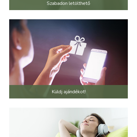
Szabadon letölthető
Küldj ajándékot!