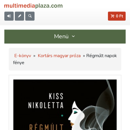
0 Ft
Menü
E-könyv
»
Kortárs magyar próza
» Régmúlt napok
fénye