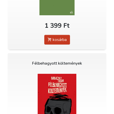
1 399 Ft
kosárba
Félbehagyott költemények