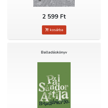
2 599 Ft
kosárba
Balladáskönyv