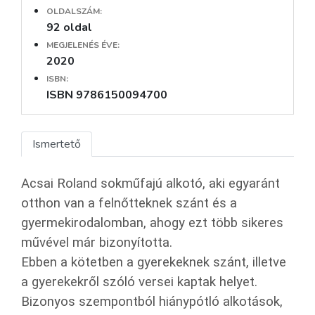
OLDALSZÁM:
92 oldal
MEGJELENÉS ÉVE:
2020
ISBN:
ISBN 9786150094700
Ismertető
Acsai Roland sokműfajú alkotó, aki egyaránt
otthon van a felnőtteknek szánt és a
gyermekirodalomban, ahogy ezt több sikeres
művével már bizonyította.
Ebben a kötetben a gyerekeknek szánt, illetve
a gyerekekről szóló versei kaptak helyet.
Bizonyos szempontból hiánypótló alkotások,