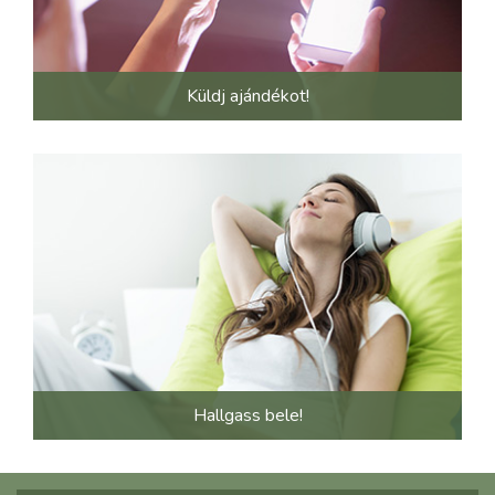
Küldj ajándékot!
Hallgass bele!