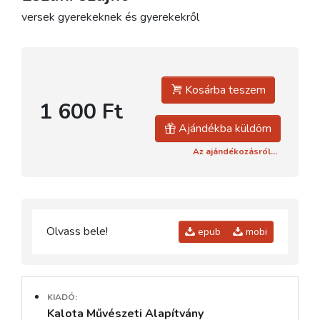
versek gyerekeknek és gyerekekről
Kosárba teszem
1 600 Ft
Ajándékba küldöm
Az ajándékozásról...
Olvass bele!
epub
mobi
KIADÓ:
Kalota Művészeti Alapítvány