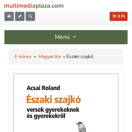
0 Ft
Menü
E-könyv
»
Magyar líra
» Északi szajkó