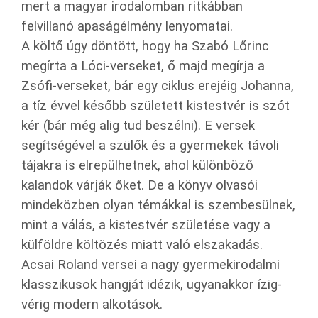
mert a magyar irodalomban ritkábban
felvillanó apaságélmény lenyomatai.
A költő úgy döntött, hogy ha Szabó Lőrinc
megírta a Lóci-verseket, ő majd megírja a
Zsófi-verseket, bár egy ciklus erejéig Johanna,
a tíz évvel később született kistestvér is szót
kér (bár még alig tud beszélni). E versek
segítségével a szülők és a gyermekek távoli
tájakra is elrepülhetnek, ahol különböző
kalandok várják őket. De a könyv olvasói
mindeközben olyan témákkal is szembesülnek,
mint a válás, a kistestvér születése vagy a
külföldre költözés miatt való elszakadás.
Acsai Roland versei a nagy gyermekirodalmi
klasszikusok hangját idézik, ugyanakkor ízig-
vérig modern alkotások.