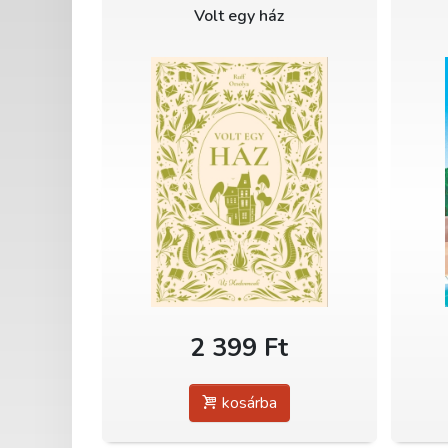
Volt egy ház
2 399 Ft
kosárba