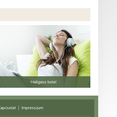
Hallgass bele!
apcsolat
Impresszum