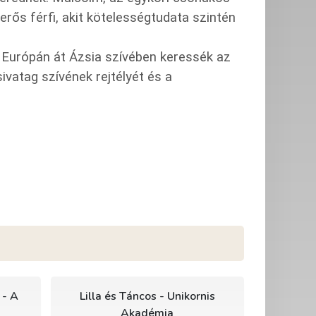
rős férfi, akit kötelességtudata szintén
y Európán át Ázsia szívében keressék az
sivatag szívének rejtélyét és a
 - A
Lilla és Táncos - Unikornis
Akadémia