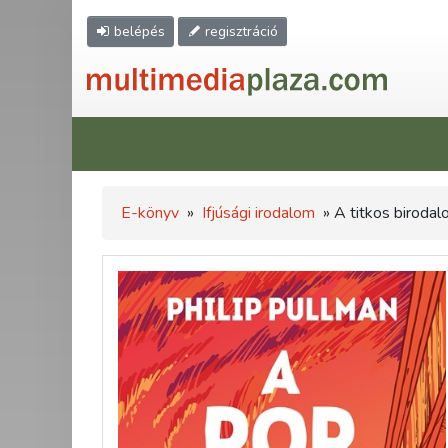
belépés
regisztráció
E-könyv
»
Ifjúsági irodalom
» A titkos biroda