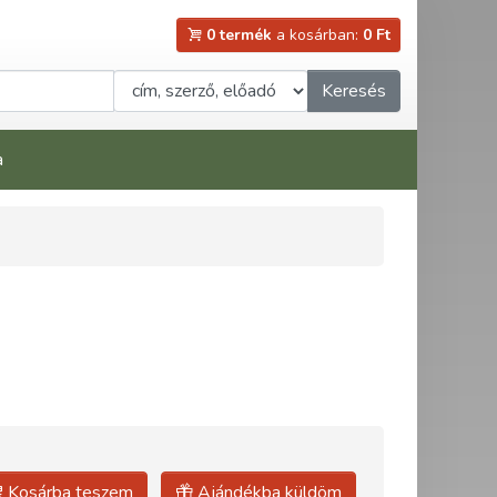
0 termék
a kosárban:
0 Ft
Keresés
a
Kosárba teszem
Ajándékba küldöm