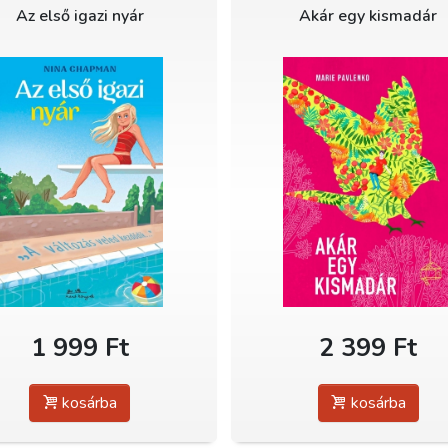
Az első igazi nyár
Akár egy kismadár
1 999 Ft
2 399 Ft
kosárba
kosárba