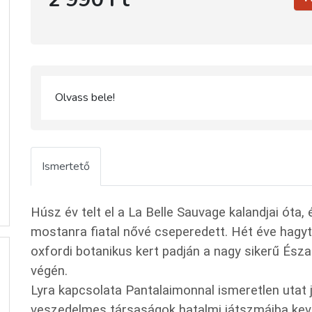
Olvass bele!
Ismertető
Húsz év telt el a La Belle Sauvage kalandjai ót
mostanra fiatal nővé cseperedett. Hét éve hagyta
oxfordi botanikus kert padján a nagy sikerű Észak
végén.
Lyra kapcsolata Pantalaimonnal ismeretlen utat 
veszedelmes társaságok hatalmi játszmáiba kev