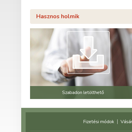
Hasznos holmik
Szabadon letölthető
Fizetési módok
Vásár