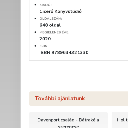
KIADÓ:
Ciceró Könyvstúdió
OLDALSZÁM:
648 oldal
MEGJELENÉS ÉVE:
2020
ISBN:
ISBN 9789634321330
További ajánlatunk
Davenport család - Bátraké a
Hol t
szerencse