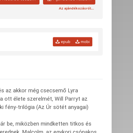
Az ajándékozásról...
epub
mobi
a, és az akkor még csecsemő Lyra
 ott élete szerelmét, Will Parryt az
i fény-trilógia (Az Úr sötét anyagai)
jár be, miközben mindketten titkos és
erednek. Malcolm, az egykori csónakos