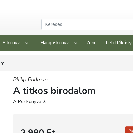
E-könyv
Hangoskönyv
Zene
Letöltőkárty
lom
Philip Pullman
A titkos birodalom
A Por könyve 2.
2 990 Ft