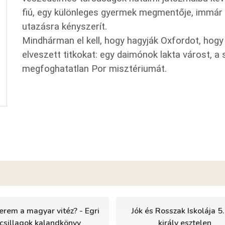
fiú, egy különleges gyermek megmentője, immár e
utazásra kényszerít.
Mindhárman el kell, hogy hagyják Oxfordot, hog
elveszett titkokat: egy daimónok lakta várost, a 
megfoghatatlan Por misztériumát.
erem a magyar vitéz? - Egri
Jók és Rosszak Iskolája 5.
csillagok kalandkönyv
király esztelen