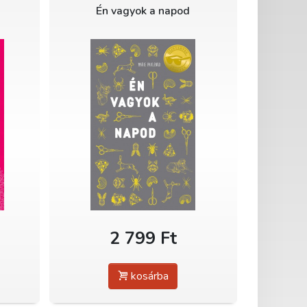
Én vagyok a napod
2 799 Ft
kosárba