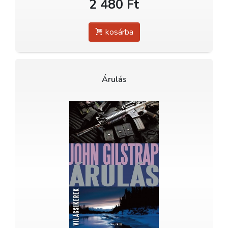
2 480 Ft
kosárba
Árulás