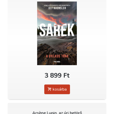
3 899 Ft
kosárba
Arsène Lupin, az úri betörő