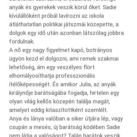
anyák és gyerekek veszik körül őket. Sadie
kívülállóként próbál lavírozni az iskola
átláthatatlan politikai játszmái közepette, a
dolgok egy idő után azonban látszólag jobbra
fordulnak.
A nő egy nagy figyelmet kapó, botrányos
ügyön kezd el dolgozni, ami remek szakmai
lehetőség, ám egy veszélyes flört
elhomályosíthatja professzionális
ítélőképességét. És amikor Julia, az anyák
királynője barátságába fogadja, hirtelen egy
olyan világ kellős közepén találja magát,
amelyet eddig kitaszítottként szemlélt.
Anya és lánya valóban a siker útjára lép, vagy
csupán a mesés, új barátság ködében Sadie
nem látja a valóságot? Talán barátok veszik