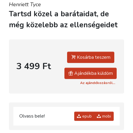
Henriett Tyce
Tartsd közel a barátaidat, de
még közelebb az ellenségeidet
Kosárba teszem
3 499 Ft
Ajándékba küldöm
Az ajándékozásról...
Olvass bele!
epub
mobi