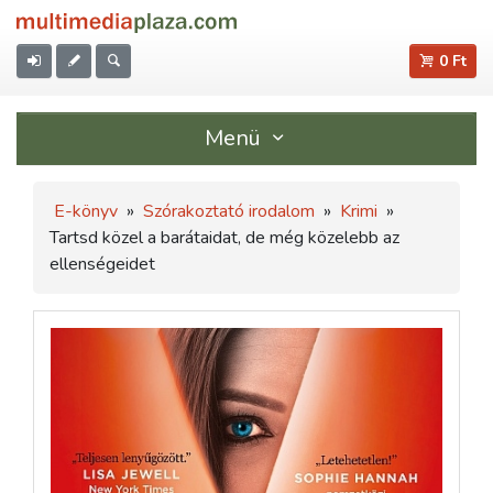
0 Ft
Menü
E-könyv
»
Szórakoztató irodalom
»
Krimi
»
Tartsd közel a barátaidat, de még közelebb az
ellenségeidet