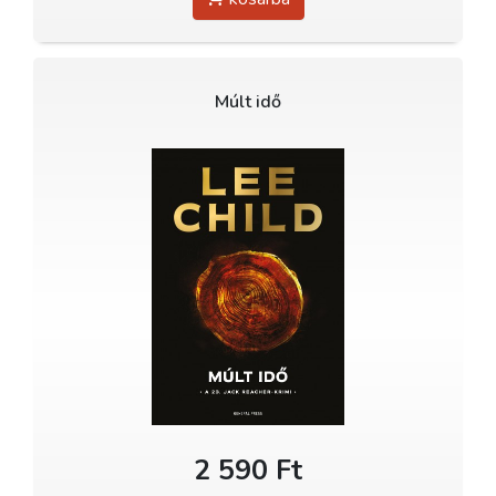
Múlt idő
2 590 Ft