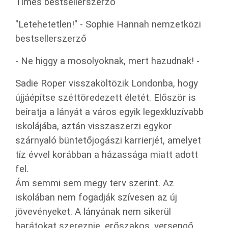
Times bestsellerszerző
"Letehetetlen!" - Sophie Hannah nemzetközi
bestsellerszerző
- Ne higgy a mosolyoknak, mert hazudnak! -
Sadie Roper visszaköltözik Londonba, hogy
újjáépítse széttöredezett életét. Először is
beíratja a lányát a város egyik legexkluzívabb
iskolájába, aztán visszaszerzi egykor
szárnyaló büntetőjogászi karrierjét, amelyet
tíz évvel korábban a házassága miatt adott
fel.
Ám semmi sem megy terv szerint. Az
iskolában nem fogadják szívesen az új
jövevényeket. A lányának nem sikerül
barátokat szereznie, erőszakos, versengő