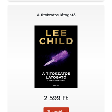
A titokzatos látogató
2 599 Ft
kosárba