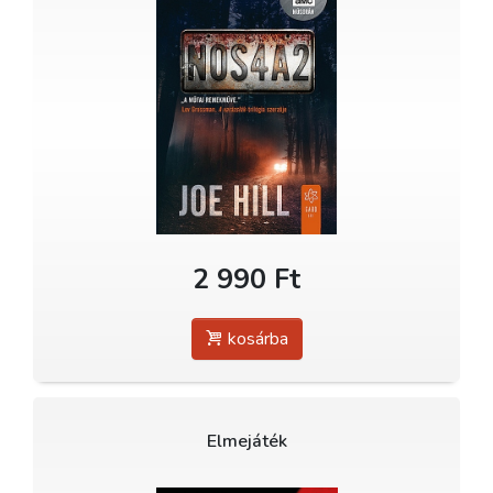
2 990 Ft
kosárba
Elmejáték