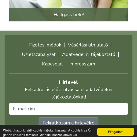
Hallgass bele!
Fizetési módok
Vásárlási útmutató
Üzletszabályzat
Adatvédelmi tájékoztató
Kapcsolat
Impresszum
Hírlevél
Feliratkozás előtt olvassa el adatvédelmi
tájékoztatónkat!
Feliratkozom a hírlevélre
Webáruházunk, süti (cookie) fájlokat használ. A cookie-k az Ön
Elfogadom
gépén kerülnek tárolásra. Az oldal használatával Ön
©2021 multimediaplaza.com