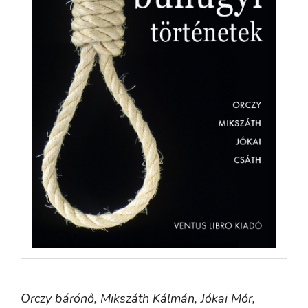
Orczy bárónő,
Mikszáth Kálmán,
Jókai Mór,