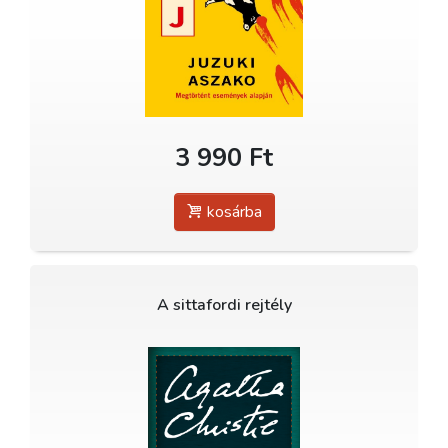
3 990 Ft
kosárba
A sittafordi rejtély