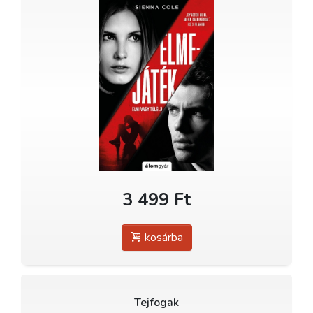
3 499 Ft
kosárba
Tejfogak