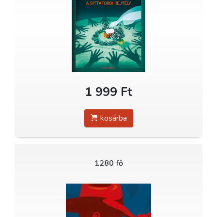
1 999 Ft
kosárba
1280 fő