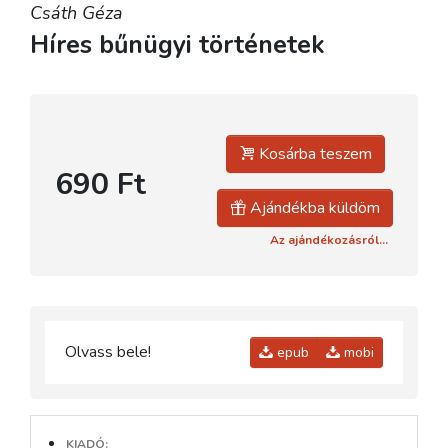
Csáth Géza
Híres bűnügyi történetek
Kosárba teszem
690 Ft
Ajándékba küldöm
Az ajándékozásról...
Olvass bele!
epub
mobi
KIADÓ: