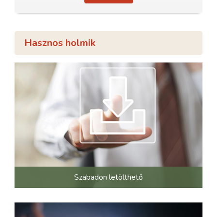
Hasznos holmik
Szabadon letölthető