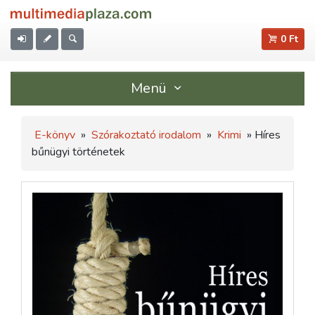
0 Ft
Menü
E-könyv
»
Szórakoztató irodalom
»
Krimi
» Híres
bűnügyi történetek