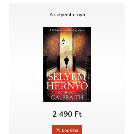
A selyemhernyó
2 490 Ft
kosárba