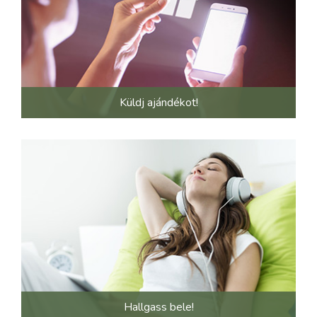
Küldj ajándékot!
Hallgass bele!