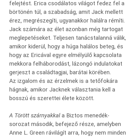
felejtést. Erica csodálatos világot fedez fel a
börtönén túl, a szabadság, amit Jack mellett
érez, megrészegíti, ugyanakkor halálra rémíti.
Jack számára az élet azonban még tartogat
meglepetéseket. Teljesen tanácstalanná válik,
amikor kiderül, hogy a húga halálos beteg, és
hogy az Ericával egyre elmélyülő kapcsolata
mekkora felháborodást, lázongó indulatokat
gerjeszt a családtagjai, barátai körében.
Az izgalom és az érzelmek is a tetőfokára
hágnak, amikor Jacknek választania kell a
bosszú és szerettei élete között.
A Törött szárnyakkal
a Biztos menedék-
sorozat második, befejező része, amelyben
Anne L. Green rávilágít arra, hogy nem minden