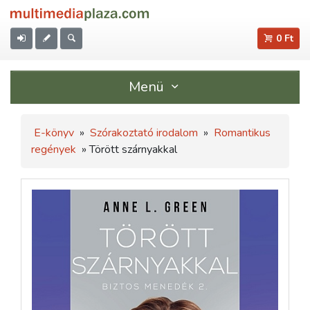
0 Ft
Menü
E-könyv
»
Szórakoztató irodalom
»
Romantikus
regények
» Törött szárnyakkal