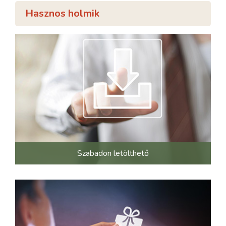
Hasznos holmik
Szabadon letölthető