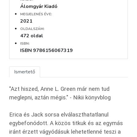
Álomgyár Kiadó
MEGJELENÉS ÉVE:
2021
OLDALSZÁM:
472 oldal
ISBN:
ISBN 9786156067319
Ismertető
"Azt hiszed, Anne L. Green már nem tud
meglepni, aztán mégis." - Nikii könyvblog
Erica és Jack sorsa elválaszthatatlanul
egybefonódott. A közös titkuk és az egymás
iránt érzett vágyódásuk lehetetlenné teszi a