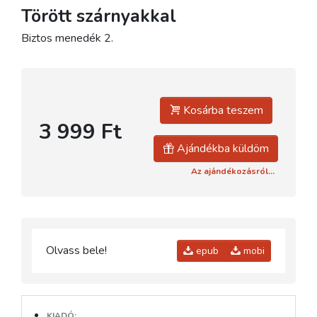
Törött szárnyakkal
Biztos menedék 2.
Kosárba teszem
3 999 Ft
Ajándékba küldöm
Az ajándékozásról...
Olvass bele!
epub
mobi
KIADÓ: