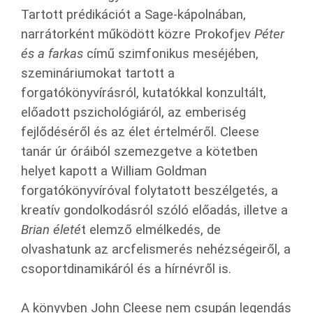
Tartott prédikációt a Sage-kápolnában,
narrátorként működött közre Prokofjev
Péter
és a farkas
című szimfonikus meséjében,
szemináriumokat tartott a
forgatókönyvírásról, kutatókkal konzultált,
előadott pszichológiáról, az emberiség
fejlődéséről és az élet értelméről. Cleese
tanár úr óráiból szemezgetve a kötetben
helyet kapott a William Goldman
forgatókönyvíróval folytatott beszélgetés, a
kreatív gondolkodásról szóló előadás, illetve a
Brian életé
t elemző elmélkedés, de
olvashatunk az arcfelismerés nehézségeiről, a
csoportdinamikáról és a hírnévről is.
A könyvben John Cleese nem csupán legendás