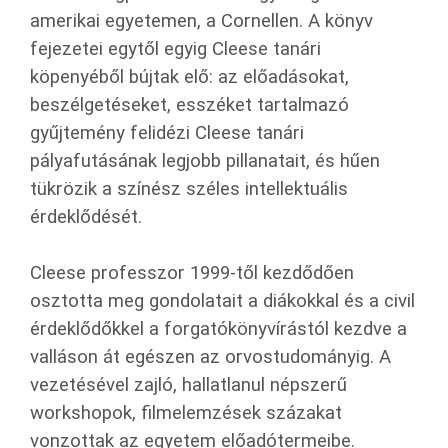
amerikai egyetemen, a Cornellen. A könyv
fejezetei egytől egyig Cleese tanári
köpenyéből bújtak elő: az előadásokat,
beszélgetéseket, esszéket tartalmazó
gyűjtemény felidézi Cleese tanári
pályafutásának legjobb pillanatait, és hűen
tükrözik a színész széles intellektuális
érdeklődését.
Cleese professzor 1999-től kezdődően
osztotta meg gondolatait a diákokkal és a civil
érdeklődőkkel a forgatókönyvírástól kezdve a
valláson át egészen az orvostudományig. A
vezetésével zajló, hallatlanul népszerű
workshopok, filmelemzések százakat
vonzottak az egyetem előadótermeibe.