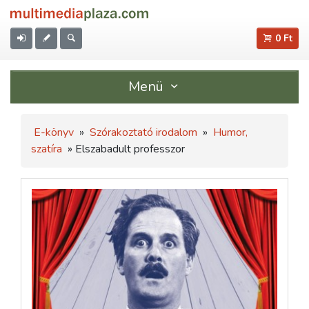
0 Ft
Menü
E-könyv
»
Szórakoztató irodalom
»
Humor,
szatíra
» Elszabadult professzor