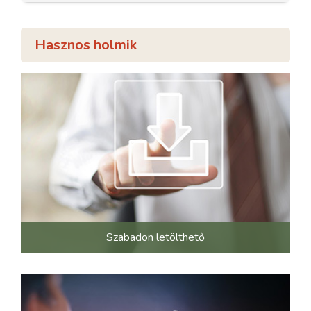
Hasznos holmik
Szabadon letölthető