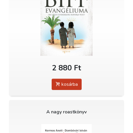
2 880 Ft
kosárba
A nagy roastkönyv