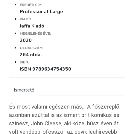
EREDETI CÍM:
Professor at Large
KIADÓ:
Jaffa Kiadó
MEGJELENÉS ÉVE:
2020
OLDALSZÁM:
264 oldal
ISBN:
ISBN 9789634754350
Ismertető
És most valami egészen más… A főszereplő
azonban ezúttal is az ismert brit komikus és
színész, John Cleese, aki közel húsz éven át
volt vendégprofesszor az egyik leghíresebb