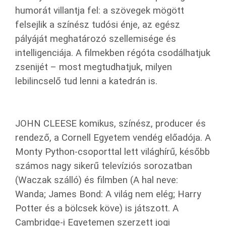
humorát villantja fel: a szövegek mögött
felsejlik a színész tudósi énje, az egész
pályáját meghatározó szellemisége és
intelligenciája. A filmekben régóta csodálhatjuk
zsenijét – most megtudhatjuk, milyen
lebilincselő tud lenni a katedrán is.
JOHN CLEESE komikus, színész, producer és
rendező, a Cornell Egyetem vendég előadója. A
Monty Python-csoporttal lett világhírű, később
számos nagy sikerű televíziós sorozatban
(Waczak szálló) és filmben (A hal neve:
Wanda; James Bond: A világ nem elég; Harry
Potter és a bölcsek köve) is játszott. A
Cambridge-i Egyetemen szerzett jogi