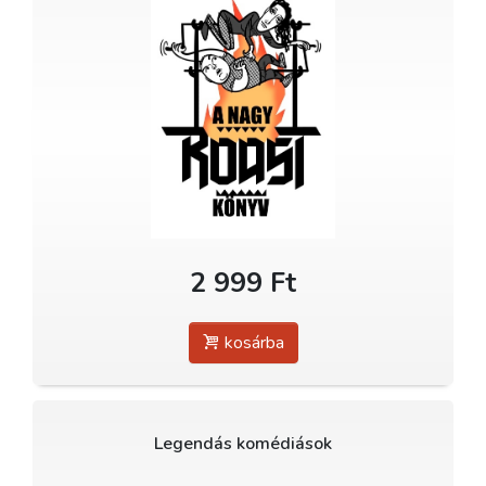
2 999 Ft
kosárba
Legendás komédiások