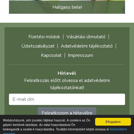
Hallgass bele!
Fizetési módok
Vásárlási útmutató
Üzletszabályzat
Adatvédelmi tájékoztató
Kapcsolat
Impresszum
Hírlevél
Feliratkozás előtt olvassa el adatvédelmi
tájékoztatónkat!
Feliratkozom a hírlevélre
Webáruházunk, süti (cookie) fájlokat használ. A cookie-k az Ön
Elfogadom
gépén kerülnek tárolásra. Az oldal használatával Ön
©2021 multimediaplaza.com
beleegyezik a cookie-k használatába. További információért kérjük olvassa el
Adatvédelmi
elveinket.