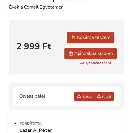
Évek a Cornell Egyetemen
Kosárba teszem
2 999 Ft
Ajándékba küldöm
Az ajándékozásról...
Olvass bele!
epub
mobi
FORDÍTOTTA:
Lázár A. Péter