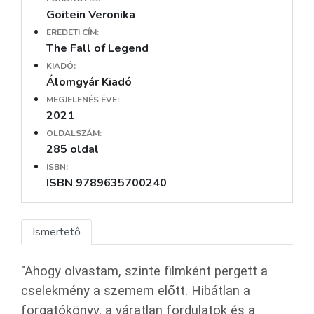
Goitein Veronika
EREDETI CÍM:
The Fall of Legend
KIADÓ:
Álomgyár Kiadó
MEGJELENÉS ÉVE:
2021
OLDALSZÁM:
285 oldal
ISBN:
ISBN 9789635700240
Ismertető
"Ahogy olvastam, szinte filmként pergett a
cselekmény a szemem előtt. Hibátlan a
forgatókönyv, a váratlan fordulatok és a