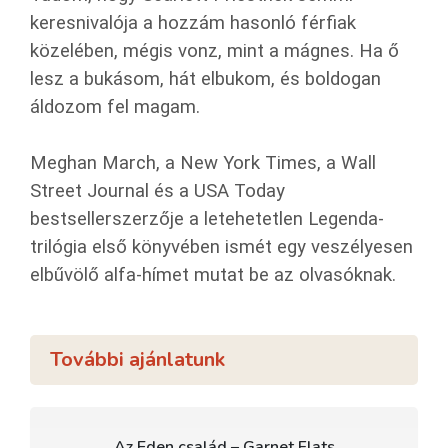
keresnivalója a hozzám hasonló férfiak
közelében, mégis vonz, mint a mágnes. Ha ő
lesz a bukásom, hát elbukom, és boldogan
áldozom fel magam.
Meghan March, a New York Times, a Wall
Street Journal és a USA Today
bestsellerszerzője a letehetetlen Legenda-
trilógia első könyvében ismét egy veszélyesen
elbűvölő alfa-hímet mutat be az olvasóknak.
További ajánlatunk
Az Eden család – Garnet Flats