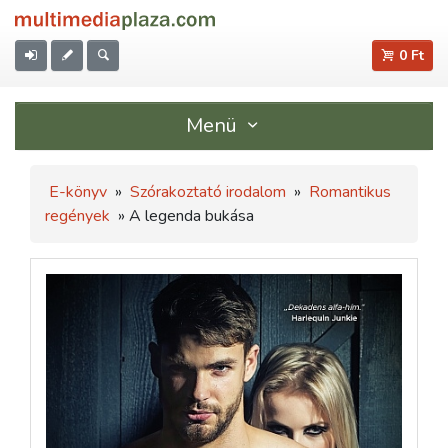
0 Ft
Menü
E-könyv
»
Szórakoztató irodalom
»
Romantikus
regények
» A legenda bukása