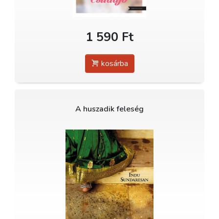
1 590 Ft
kosárba
A huszadik feleség