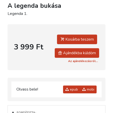
A legenda bukása
Legenda 1.
Kosárba teszem
3 999 Ft
Ajándékba küldöm
Az ajándékozásról...
Olvass bele!
epub
mobi
FORDÍTOTTA: