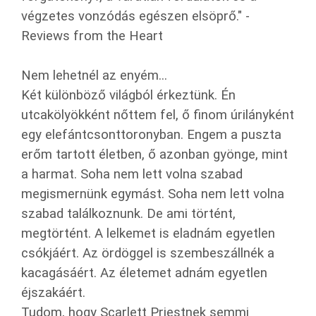
végzetes vonzódás egészen elsöprő." -
Reviews from the Heart
Nem lehetnél az enyém...
Két különböző világból érkeztünk. Én
utcakölyökként nőttem fel, ő finom úrilányként
egy elefántcsonttoronyban. Engem a puszta
erőm tartott életben, ő azonban gyönge, mint
a harmat. Soha nem lett volna szabad
megismernünk egymást. Soha nem lett volna
szabad találkoznunk. De ami történt,
megtörtént. A lelkemet is eladnám egyetlen
csókjáért. Az ördöggel is szembeszállnék a
kacagásáért. Az életemet adnám egyetlen
éjszakáért.
Tudom, hogy Scarlett Priestnek semmi