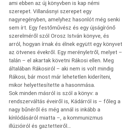
ami ebben az új könyvben is kap némi
szerepet. Villanásnyi szerepet egy
nagyregényben, amelyhez hasonlót még senki
sem írt. Egy festőművész és egy újságírónő
szerelméről szól Orosz István könyve, és
arról, hogyan írnak és élnek együtt egy könyvet
az ötvenes évekről. Egy merényletről, melyet –
talán – el akartak követni Rákosi ellen. Meg
általában Rákosiról – aki nem is volt mindig
Rákosi, bár most már lehetetlen kideríteni,
mikor helyettesítette a hasonmása.
Sok minden másról is szól a könyv: a
rendszerváltás éveiről is, Kádárról is – főleg a
nagy bűnéről és még annál is inkább a
kínlódásáról miatta –, a kommunizmus
illúzióiról és gaztetteiről…