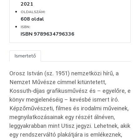
2021
OLDALSZÁM:
608 oldal
ISBN:
ISBN 9789634796336
Ismertető
Orosz István (sz. 1951) nemzetközi hírű, a
Nemzet Művésze címmel kitüntetett,
Kossuth-díjas grafikusművész és – egyelőre, e
könyv megjelenéséig – kevésbé ismert író.
Képzőművészeti, filmes és irodalmi műveinek,
megnyilatkozásainak egy részét álnéven,
leggyakrabban mint Utisz jegyzi. Lehetnek, akik
egy rendszerváltó plakátjára is emlékeznek,