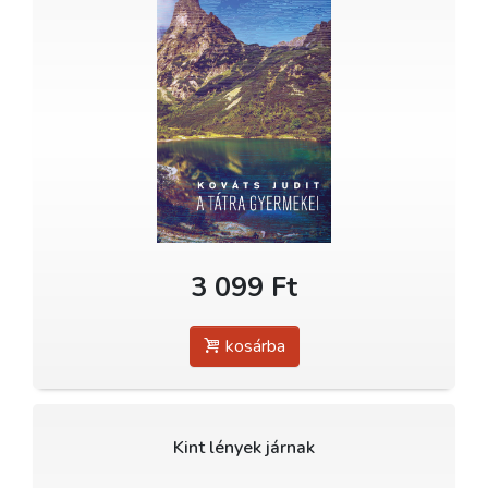
3 099 Ft
kosárba
Kint lények járnak