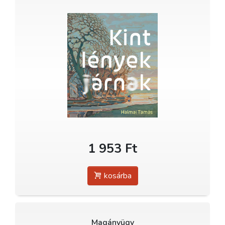
1 953 Ft
kosárba
Magányügy