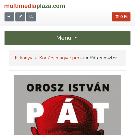
0 Ft
Menü
E-könyv
»
Kortárs magyar próza
» Páternoszter