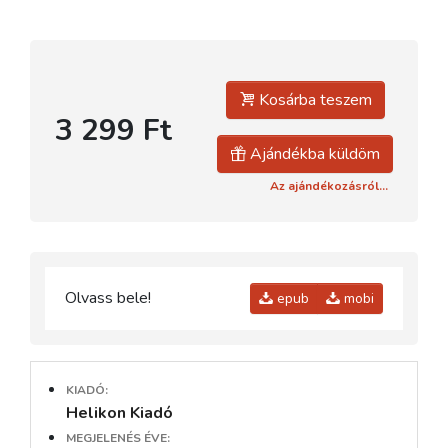
Kosárba teszem
3 299 Ft
Ajándékba küldöm
Az ajándékozásról...
Olvass bele!
epub
mobi
KIADÓ:
Helikon Kiadó
MEGJELENÉS ÉVE: