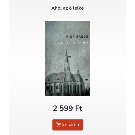
Ahol az ő lelke
2 599 Ft
kosárba