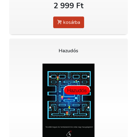
2 999 Ft
kosárba
Hazudós