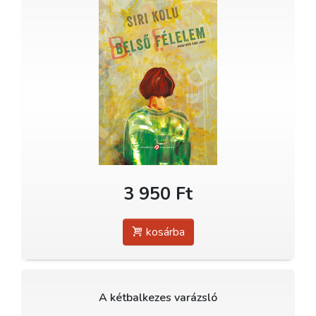
3 950 Ft
kosárba
A kétbalkezes varázsló