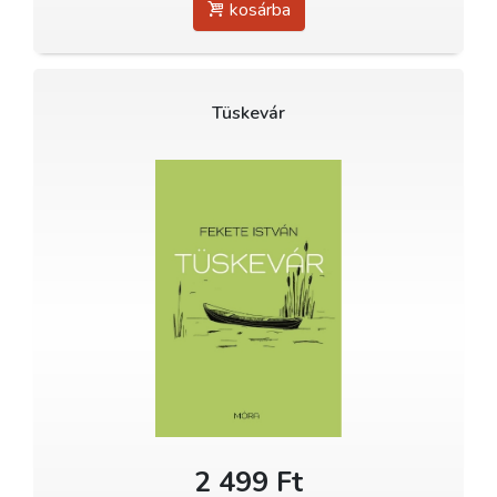
kosárba
Tüskevár
2 499 Ft