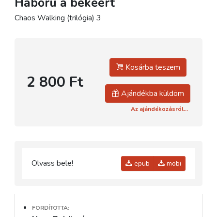
Háború a békéért
Chaos Walking (trilógia) 3
Kosárba teszem
2 800 Ft
Ajándékba küldöm
Az ajándékozásról...
Olvass bele!
epub
mobi
FORDÍTOTTA: