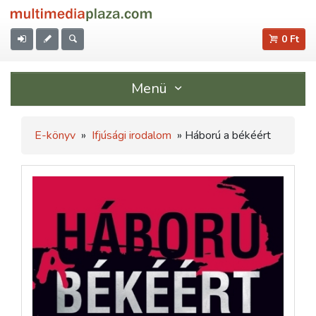
0 Ft
Menü
E-könyv
»
Ifjúsági irodalom
» Háború a békéért