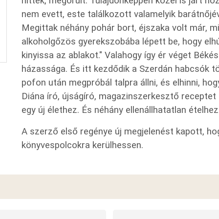
hitték, megőrült. Tulajdonképpen közel is járt h
nem evett, este találkozott valamelyik barátnőjév
Megittak néhány pohár bort, éjszaka volt már, m
alkoholgőzös gyerekszobába lépett be, hogy elhú
kinyissa az ablakot." Valahogy így ér véget Békés
házassága. És itt kezdődik a Szerdán habcsók tör
pofon után megpróbál talpra állni, és elhinni, ho
Diána író, újságíró, magazinszerkesztő recepte
egy új élethez. És néhány ellenállhatatlan ételhez.
A szerző első regénye új megjelenést kapott, ho
könyvespolcokra kerülhessen.