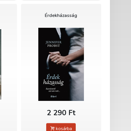
Érdekházasság
2 290 Ft
kosárba