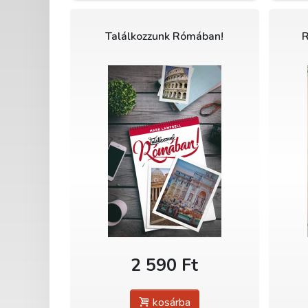
Találkozzunk Rómában!
R
2 590 Ft
kosárba