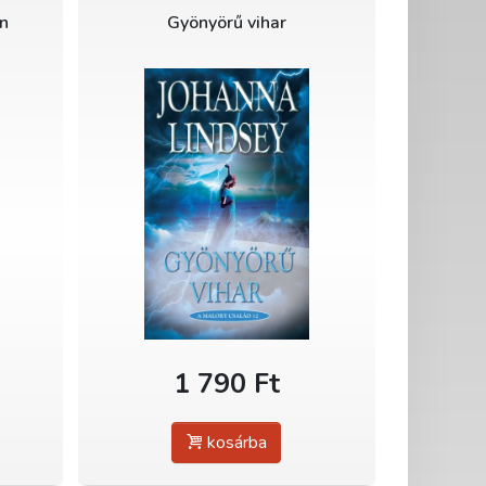
án
Gyönyörű vihar
1 790 Ft
kosárba