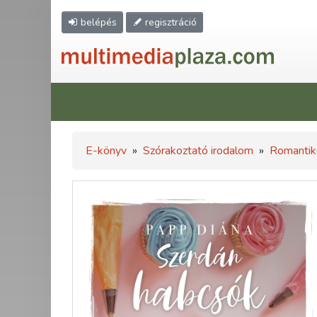
belépés
regisztráció
E-könyv
»
Szórakoztató irodalom
»
Romantik