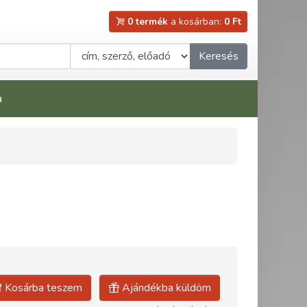
0 termék
a kosárban:
0 Ft
Keresés
a
Kosárba teszem
Ajándékba küldöm