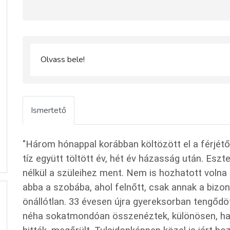
Olvass bele!
Ismertető
"Három hónappal korábban költözött el a férjétő
tíz együtt töltött év, hét év házasság után. Es
nélkül a szüleihez ment. Nem is hozhatott voln
abba a szobába, ahol felnőtt, csak annak a bizo
önállótlan. 33 évesen újra gyereksorban tengődött
néha sokatmondóan összenéztek, különösen, ha E