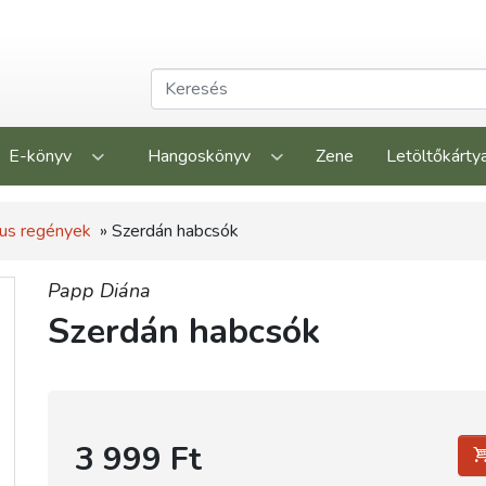
E-könyv
Hangoskönyv
Zene
Letöltőkárty
us regények
» Szerdán habcsók
Papp Diána
Szerdán habcsók
3 999 Ft