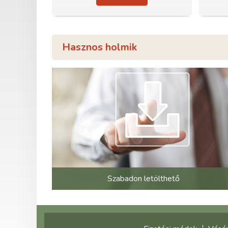
Hasznos holmik
Szabadon letölthető