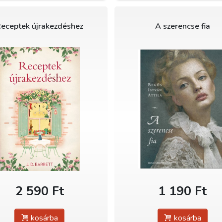
eceptek újrakezdéshez
A szerencse fia
2 590 Ft
1 190 Ft
kosárba
kosárba