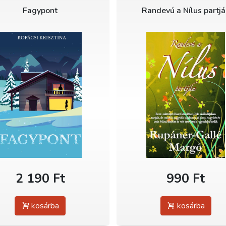
Fagypont
Randevú a Nílus partj
2 190 Ft
990 Ft
kosárba
kosárba