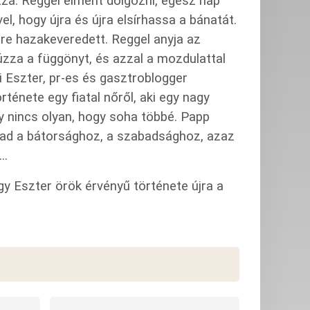
ozzá. Reggel elment dolgozni, egész nap
el, hogy újra és újra elsírhassa a bánatát.
ire hazakeveredett. Reggel anyja az
zza a függönyt, és azzal a mozdulattal
i Eszter, pr-es és gasztroblogger
ténete egy fiatal nőről, aki egy nagy
gy nincs olyan, hogy soha többé. Papp
t ad a bátorsághoz, a szabadsághoz, azaz
..
gy Eszter örök érvényű története újra a