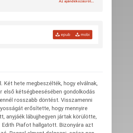
Az ajándékozásról...
epub
mobi
l. Két hete megbeszélték, hogy elválnak,
zter első kétségbeesésében gondolkodás
a ennél rosszabb döntést. Visszamenni
nyosságát erősítette, hogy mennyire
, anyjáék lábujjhegyen jártak körülötte,
dith Piafot hallgatott. Bizonyára azt