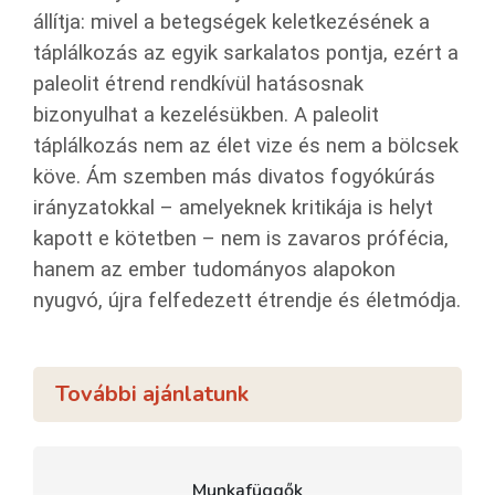
állítja: mivel a betegségek keletkezésének a
táplálkozás az egyik sarkalatos pontja, ezért a
paleolit étrend rendkívül hatásosnak
bizonyulhat a kezelésükben. A paleolit
táplálkozás nem az élet vize és nem a bölcsek
köve. Ám szemben más divatos fogyókúrás
irányzatokkal – amelyeknek kritikája is helyt
kapott e kötetben – nem is zavaros prófécia,
hanem az ember tudományos alapokon
nyugvó, újra felfedezett étrendje és életmódja.
További ajánlatunk
Munkafüggők