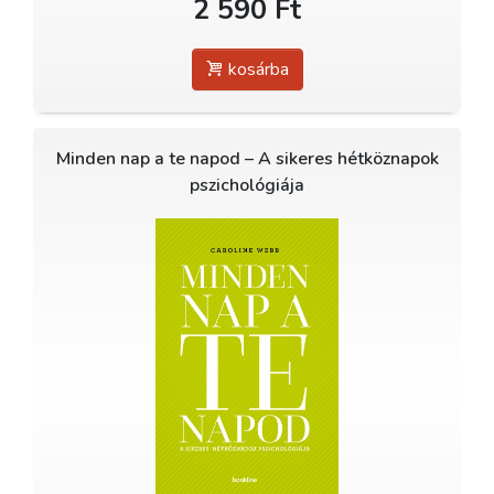
2 590 Ft
kosárba
Minden nap a te napod – A sikeres hétköznapok
pszichológiája