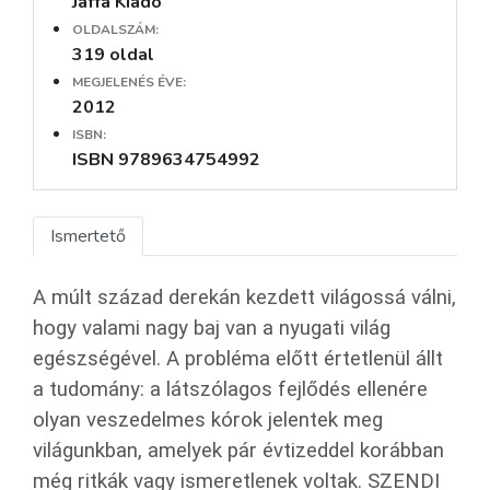
Jaffa Kiadó
OLDALSZÁM:
319 oldal
MEGJELENÉS ÉVE:
2012
ISBN:
ISBN 9789634754992
Ismertető
A múlt század derekán kezdett világossá válni,
hogy valami nagy baj van a nyugati világ
egészségével. A probléma előtt értetlenül állt
a tudomány: a látszólagos fejlődés ellenére
olyan veszedelmes kórok jelentek meg
világunkban, amelyek pár évtizeddel korábban
még ritkák vagy ismeretlenek voltak. SZENDI