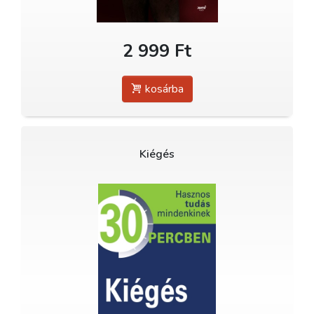
2 999 Ft
kosárba
Kiégés