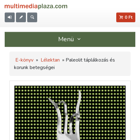
0 Ft
Menü
E-könyv
»
Lélektan
» Paleolit táplálkozás és
korunk betegségei