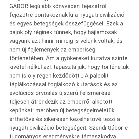
GÁBOR legújabb könyvében fejezetről
fejezetre bontakoznak ki a nyugati civilizáció
és egyes betegségek összefüggései. Ezek a
bajok oly réginek tűnnek, hogy hajlamosak
vagyunk azt hinni: mindig is velünk voltak, és
nem új fejlemények az emberiség
történetében. Ám a gyökereket kutatva szinte
kivétel nélkül azt tapasztaljuk, hogy történetük
nem is oly régen kezdődött… A paleolit
táplálkozással foglalkozó kutatások és az
evolúciós orvoslás újszerű felismerései
teljesen átrendezik az emberről alkotott
képünket: merőben új betegségelméletük
érthetővé és sikeresen kezelhetővé teszi a
nyugati civilizáció betegségeit. Szendi Gábor e
tudományos eredményekre támaszkodva