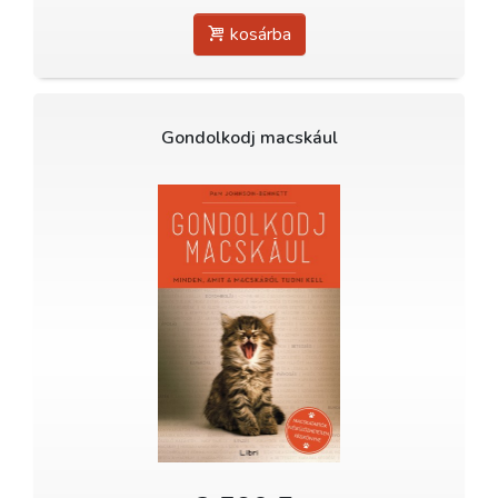
kosárba
Gondolkodj macskául