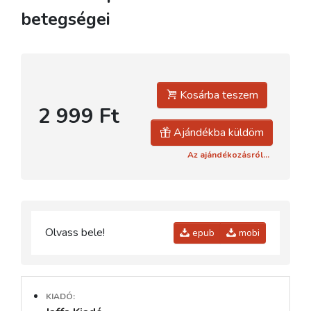
betegségei
Kosárba teszem
2 999 Ft
Ajándékba küldöm
Az ajándékozásról...
Olvass bele!
epub
mobi
KIADÓ: