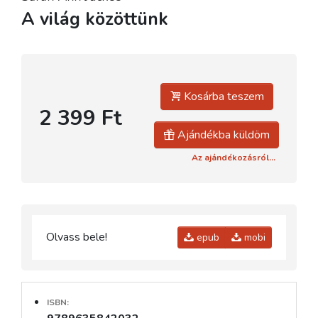
A világ közöttünk
Kosárba teszem
2 399 Ft
Ajándékba küldöm
Az ajándékozásról...
Olvass bele!
epub
mobi
ISBN: