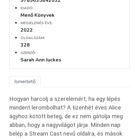
9789635842032
KIADÓ:
Menő Könyvek
MEGJELENÉS ÉVE:
2022
OLDALSZÁM:
328
SZERZŐ:
Sarah Ann Juckes
Ismertető
Hogyan harcolj a szerelemért, ha egy lépés
mindent lerombolhat? A tizenhét éves Alice
ágyhoz kötött beteg, de ez nem gátolja meg
abban, hogy a nagyvilágot járja. Minden nap
belép a Stream Cast nevű oldalra, és mások