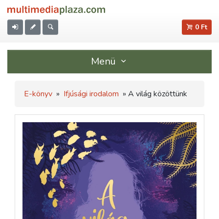
0 Ft
Menü
E-könyv
»
Ifjúsági irodalom
» A világ közöttünk