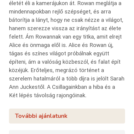
életét éli a kamerájukon át. Rowan meglátja a
mindennapokban rejlő szépséget, és arra
bátorítja a lányt, hogy ne csak nézze a világot,
hanem szerezze vissza az irányítást az élete
felett. Ám Rowannak van egy titka, amit elrejt
Alice és önmaga elől is. Alice és Rowan új,
tágas és színes világot próbálnak együtt
építeni, ám a valóság közbeszól, és falat épít
közéjük. Erőteljes, megrázó történet a
szerelem hatalmáról a több díjra is jelölt Sarah
Ann Juckestől. A Csillagainkban a hiba és a
Két lépés távolság rajongóinak.
További ajánlatunk