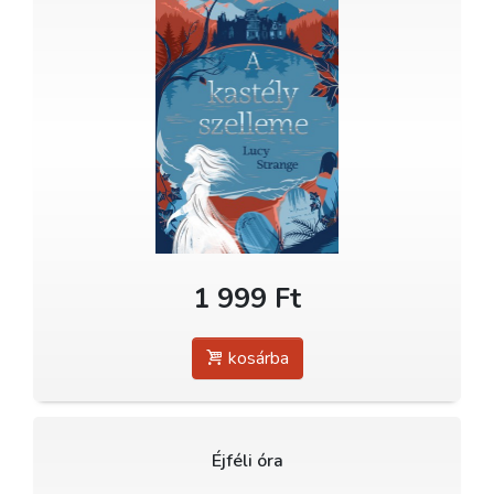
1 999 Ft
kosárba
Éjféli óra