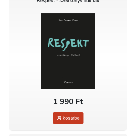
Respekt - szexkönyv fiúknak
1 990 Ft
kosárba