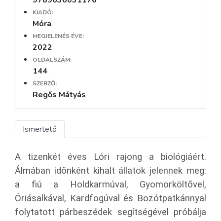
9789636031176
KIADÓ:
Móra
MEGJELENÉS ÉVE:
2022
OLDALSZÁM:
144
SZERZŐ:
Regős Mátyás
Ismertető
A tizenkét éves Lóri rajong a biológiáért.
Álmában időnként kihalt állatok jelennek meg:
a fiú a Holdkarmúval, Gyomorköltővel,
Óriásalkával, Kardfogúval és Bozótpatkánnyal
folytatott párbeszédek segítségével próbálja