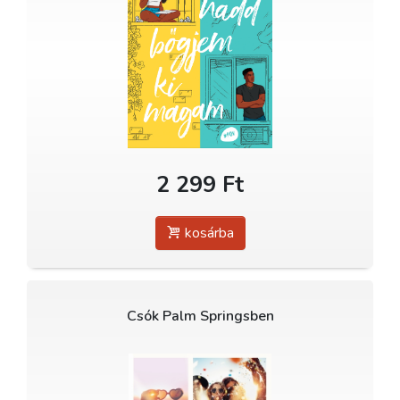
2 299 Ft
kosárba
Csók Palm Springsben