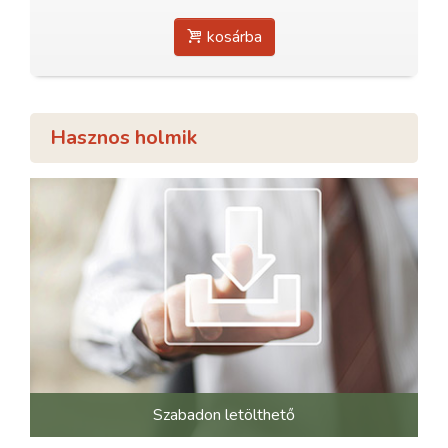
kosárba
Hasznos holmik
Szabadon letölthető