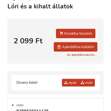
Lóri és a kihalt állatok
Kosárba teszem
2 099 Ft
Ajándékba küldöm
Az ajándékozásról...
Olvass bele!
epub
mobi
ISBN: