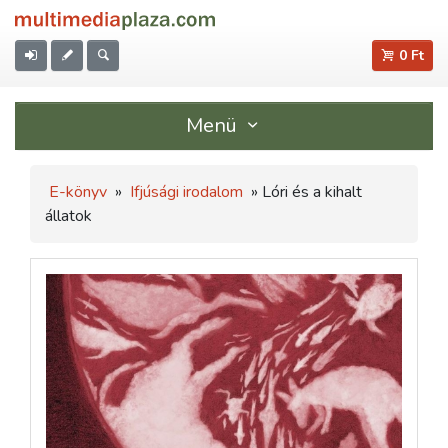
0 Ft
Menü
E-könyv
»
Ifjúsági irodalom
» Lóri és a kihalt
állatok