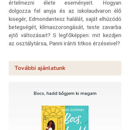
értelmezni élete eseményeit. Hogyan
dolgozza fel anyja és az iskolaudvaron élő
kisegér, Edmondantesz halálát, saját elhúzódó
betegségét, klímaszorongását, teste zavarba
ejtő változásait? S legfőképpen: mit kezdjen
az osztálytársa, Panni iránti titkos érzéseivel?
További ajánlatunk
Bocs, hadd bőgjem ki magam