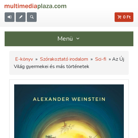
0 Ft
Menü
E-könyv
»
Szórakoztató irodalom
»
Sci-fi
» Az Új
Világ gyermekei és más történetek