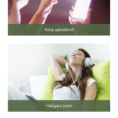
Küldj ajándékot!
Hallgass bele!