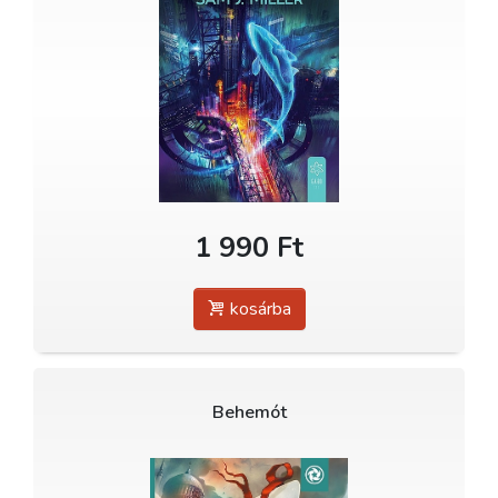
1 990 Ft
kosárba
Behemót