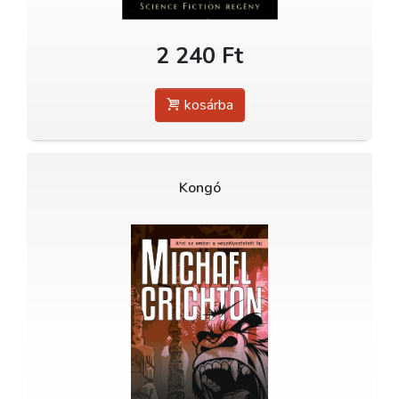
2 240 Ft
kosárba
Kongó