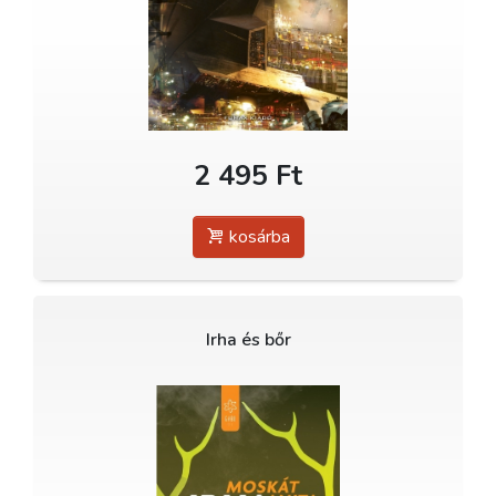
2 495 Ft
kosárba
Irha és bőr