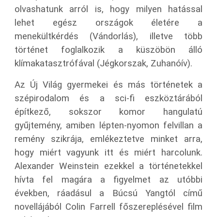
olvashatunk arról is, hogy milyen hatással
lehet egész országok életére a
menekültkérdés (Vándorlás), illetve több
történet foglalkozik a küszöbön álló
klímakatasztrófával (Jégkorszak, Zuhanóív).
Az Új Világ gyermekei és más történetek a
szépirodalom és a sci-fi eszköztárából
építkező, sokszor komor hangulatú
gyűjtemény, amiben lépten-nyomon felvillan a
remény szikrája, emlékeztetve minket arra,
hogy miért vagyunk itt és miért harcolunk.
Alexander Weinstein ezekkel a történetekkel
hívta fel magára a figyelmet az utóbbi
években, ráadásul a Búcsú Yangtól című
novellájából Colin Farrell főszereplésével film