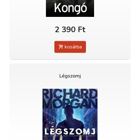
2 390 Ft
kosárba
Légszomj