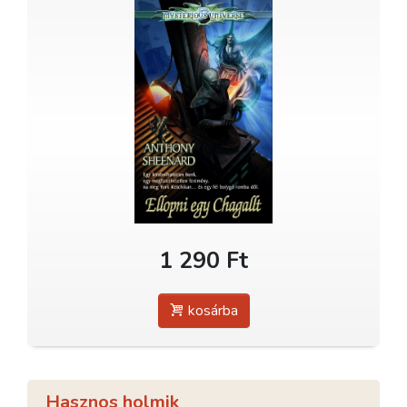
1 290 Ft
kosárba
Hasznos holmik