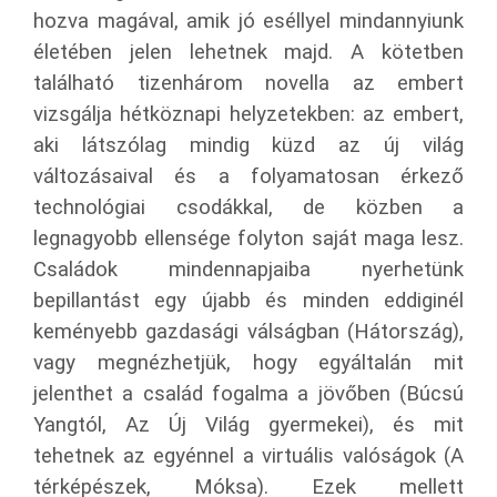
hozva magával, amik jó eséllyel mindannyiunk
életében jelen lehetnek majd. A kötetben
található tizenhárom novella az embert
vizsgálja hétköznapi helyzetekben: az embert,
aki látszólag mindig küzd az új világ
változásaival és a folyamatosan érkező
technológiai csodákkal, de közben a
legnagyobb ellensége folyton saját maga lesz.
Családok mindennapjaiba nyerhetünk
bepillantást egy újabb és minden eddiginél
keményebb gazdasági válságban (Hátország),
vagy megnézhetjük, hogy egyáltalán mit
jelenthet a család fogalma a jövőben (Búcsú
Yangtól, Az Új Világ gyermekei), és mit
tehetnek az egyénnel a virtuális valóságok (A
térképészek, Móksa). Ezek mellett