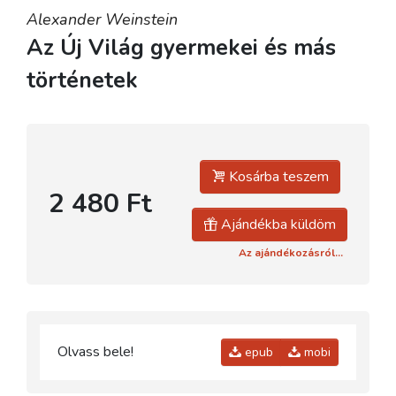
Alexander Weinstein
Az Új Világ gyermekei és más
történetek
Kosárba teszem
2 480 Ft
Ajándékba küldöm
Az ajándékozásról...
Olvass bele!
epub
mobi