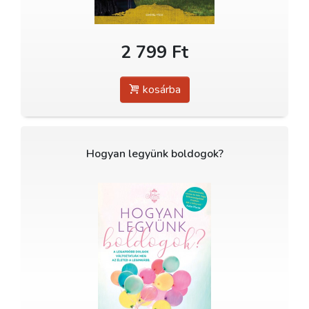
2 799 Ft
kosárba
Hogyan legyünk boldogok?