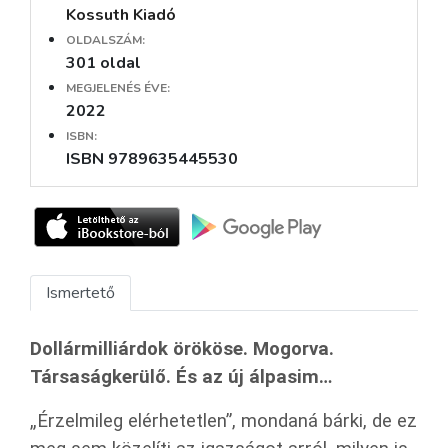
Kossuth Kiadó
OLDALSZÁM:
301 oldal
MEGJELENÉS ÉVE:
2022
ISBN:
ISBN 9789635445530
Ismertető
Dollármilliárdok örököse. Mogorva.
Társaságkerülő. És az új álpasim…
„
Érzelmileg elérhetetlen”,
mondaná bárki, de ez