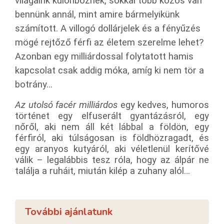
világaink különböznek, sokkal több közös van
bennünk annál, mint amire bármelyikünk
számított. A villogó dollárjelek és a fényűzés
mögé rejtőző férfi az életem szerelme lehet?
Azonban egy milliárdossal folytatott hamis
kapcsolat csak addig móka, amíg ki nem tör a
botrány…
Az utolsó facér milliárdos
egy kedves, humoros
történet
egy elfuserált gyantázásról, egy
nőről, aki nem áll két lábbal a földön, egy
férfiról, aki túlságosan is földhözragadt, és
egy aranyos kutyáról, aki véletlenül kerítővé
válik – legalábbis tesz róla, hogy az álpár ne
találja a ruháit, miután kilép a zuhany alól…
További ajánlatunk