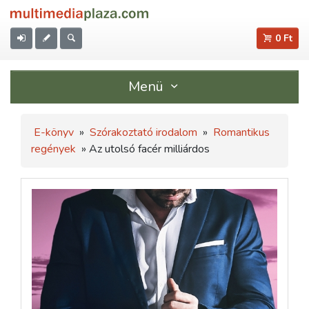
0 Ft
Menü
E-könyv
»
Szórakoztató irodalom
»
Romantikus
regények
» Az utolsó facér milliárdos