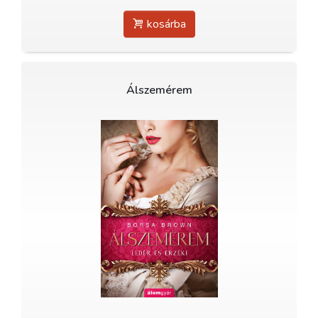
kosárba
Álszemérem