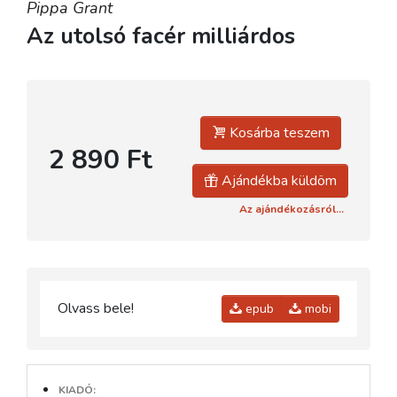
Pippa Grant
Az utolsó facér milliárdos
Kosárba teszem
2 890 Ft
Ajándékba küldöm
Az ajándékozásról...
Olvass bele!
epub
mobi
KIADÓ: