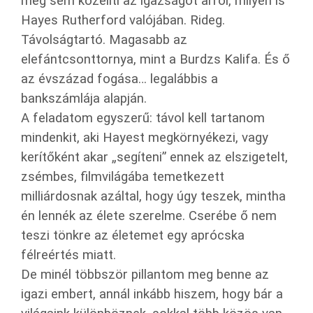
meg sem közelíti az igazságot arról, milyen is
Hayes Rutherford valójában. Rideg.
Távolságtartó. Magasabb az
elefántcsonttornya, mint a Burdzs Kalifa. És ő
az évszázad fogása… legalábbis a
bankszámlája alapján.
A feladatom egyszerű: távol kell tartanom
mindenkit, aki Hayest megkörnyékezi, vagy
kerítőként akar „segíteni” ennek az elszigetelt,
zsémbes, filmvilágába temetkezett
milliárdosnak azáltal, hogy úgy teszek, mintha
én lennék az élete szerelme. Cserébe ő nem
teszi tönkre az életemet egy aprócska
félreértés miatt.
De minél többször pillantom meg benne az
igazi embert, annál inkább hiszem, hogy bár a