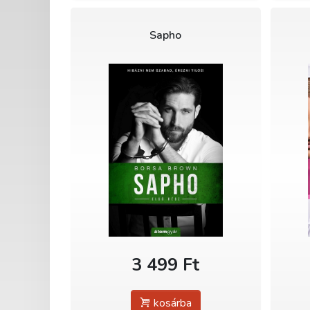
Sapho
3 499 Ft
kosárba