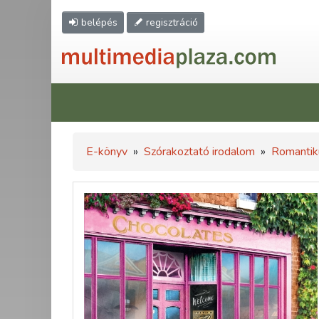
belépés
regisztráció
E-könyv
»
Szórakoztató irodalom
»
Romantik