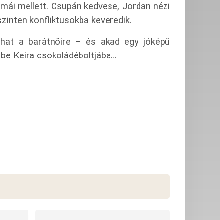
rmái mellett.
Csupán kedvese, Jordan nézi
zinten konfliktusokba keveredik.
hat a barátnőire – és akad egy jóképű
 be Keira csokoládéboltjába…