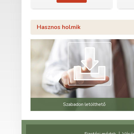
Hasznos holmik
Szabadon letölthető
Fizetési módok
Vásár