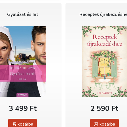
Gyalázat és hit
Receptek újrakezdésh
3 499 Ft
2 590 Ft
kosárba
kosárba