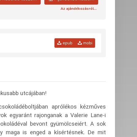
Az ajándékozásról...
epub
mobi
tikusabb utcájában!
 csokoládéboltjában aprólékos kézműves
ok egyaránt rajonganak a Valerie Lane-i
csokoládéval bevont gyümölcseiért. A sok
ny maga is enged a kísértésnek.
De mit