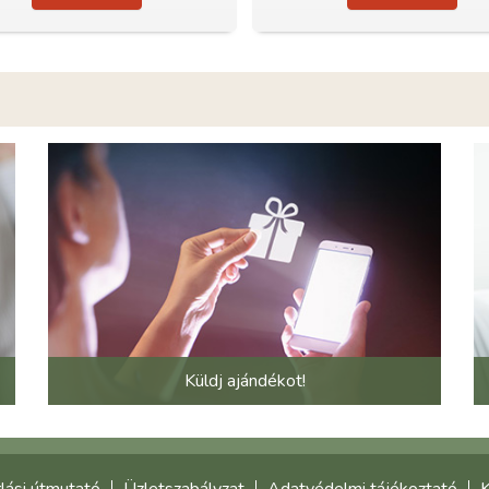
Küldj ajándékot!
lási útmutató
Üzletszabályzat
Adatvédelmi tájékoztató
K