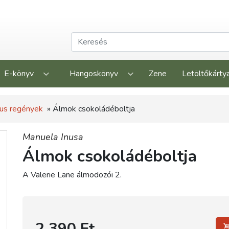
E-könyv
Hangoskönyv
Zene
Letöltőkárty
us regények
» Álmok csokoládéboltja
Manuela Inusa
Álmok csokoládéboltja
A Valerie Lane álmodozói 2.
2 390 Ft