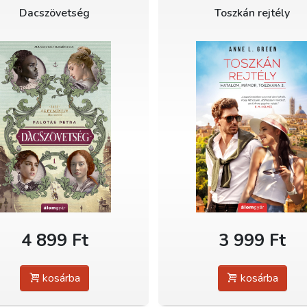
Dacszövetség
Toszkán rejtély
4 899 Ft
3 999 Ft
kosárba
kosárba