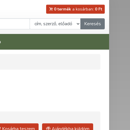
0 termék
a kosárban:
0 Ft
Keresés
a
Kosárba teszem
Ajándékba küldöm