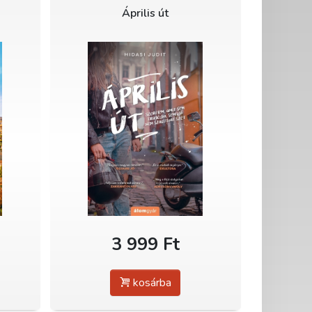
Április út
3 999 Ft
kosárba