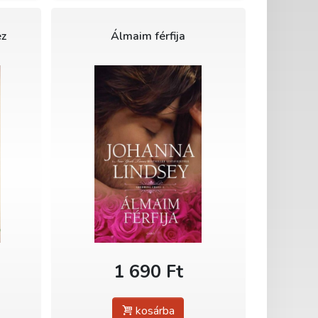
ez
Álmaim férfija
1 690 Ft
kosárba