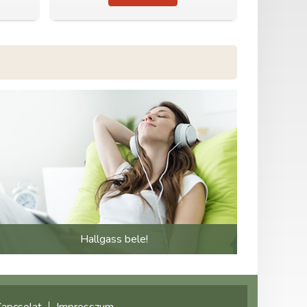
Hallgass bele!
apcsolat
Impresszum