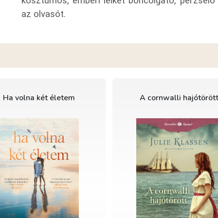
kosztümös, emberi lelket boncolgató, perzselő 
az olvasót.
Ha volna két életem
A cornwalli hajótöröt