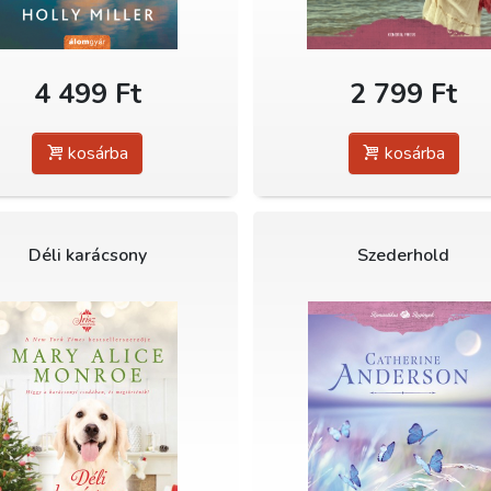
4 499 Ft
2 799 Ft
kosárba
kosárba
Déli karácsony
Szederhold