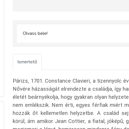
Olvass bele!
Ismertető
Párizs, 1701. Constance Clavieri, a tizennyolc é
Nővére házasságát elrendezte a családja, így ha
életét beárnyékolja, hogy gyakran olyan helyzet
nem emlékszik. Nem érti, egyes férfiak miért mo
hozzák őt kellemetlen helyzetbe. A család se
körül, ám amikor Jean Cottier, a fiatal, jóképű