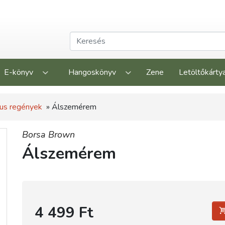
E-könyv
Hangoskönyv
Zene
Letöltőkárty
us regények
» Álszemérem
Borsa Brown
Álszemérem
4 499 Ft