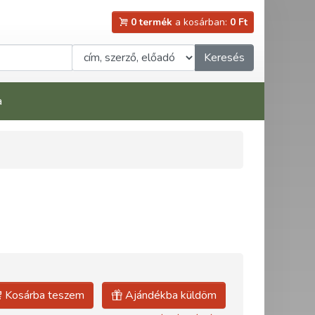
0 termék
a kosárban:
0 Ft
Keresés
a
Kosárba teszem
Ajándékba küldöm