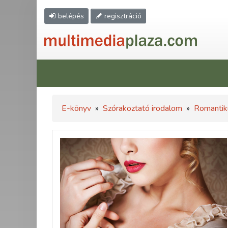
belépés
regisztráció
E-könyv
»
Szórakoztató irodalom
»
Romantik