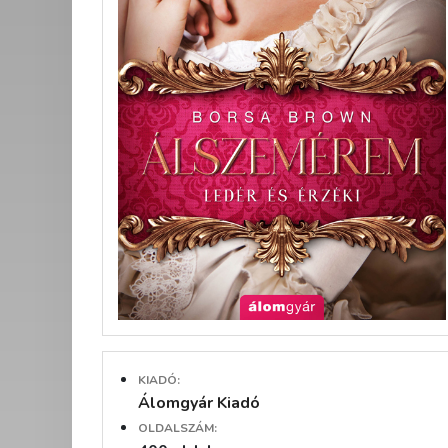
KIADÓ:
Álomgyár Kiadó
OLDALSZÁM: