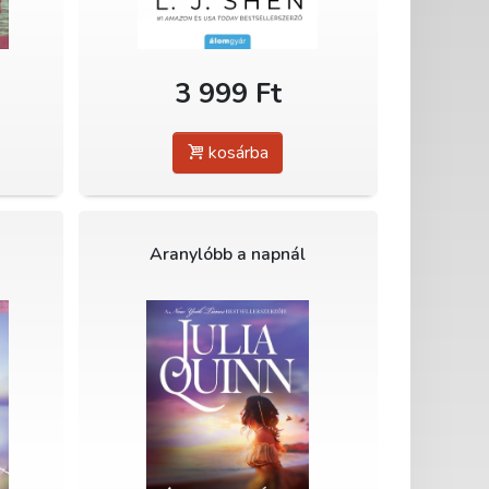
3 999 Ft
kosárba
Aranylóbb a napnál