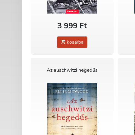
3 999 Ft
kosárba
Az auschwitzi hegedűs