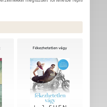
érzelmekkel megtűzdelt történetbe repíti
t
Fékezhetetlen vágy