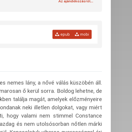
Az ajándékozásról...
epub
mobi
ves nemes lány, a nővé válás küszöbén áll.
marosan ő kerül sorra. Boldog lehetne, de
ekben találja magát, amelyek előzményeire
ndanak neki illetlen dolgokat, vagy miért
jti, hogy valami nem stimmel Constance
, gazdag és nem utolsósorban nőtlen márki