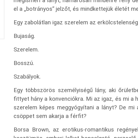
megismeri a lányt, hamarosan mindenre fény der
el a „botrányos” jelzőt, és mindkettejük életét m
Egy zabolátlan igaz szerelem az erkölcstelenség
Bujaság.
Szerelem.
Bosszú.
Szabályok.
Egy többszörös személyiségű lány, aki őrületbe
fittyet hány a konvenciókra. Mi az igaz, és mi a
szerelem képes meggyógyítani a lányt? De mi a
csöppet sem akarja a férfit?
Borsa Brown, az erotikus-romantikus regények