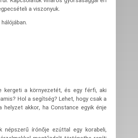
ül. Kapcsolatuk viharos gyorsasággal éri
egpecsételi a viszonyuk.
 hálójában.
 kergeti a környezetét, és egy férfi, aki
 hamis? Hol a segítség? Lehet, hogy csak a
 helyzet akkor, ha Constance egyik énje
 népszerű írónője ezúttal egy korabeli,