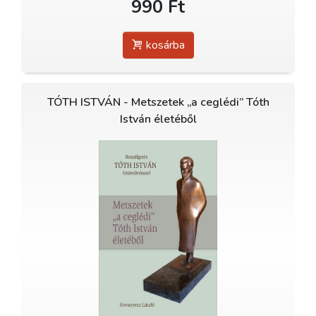
990 Ft
kosárba
TÓTH ISTVÁN - Metszetek „a ceglédi” Tóth
István életéből