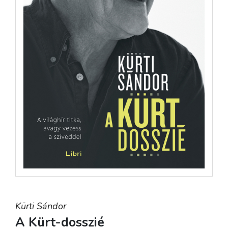
Kürti Sándor
A Kürt-dosszié