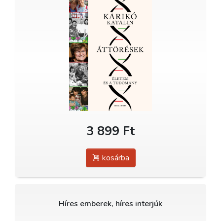
3 899 Ft
kosárba
Híres emberek, híres interjúk