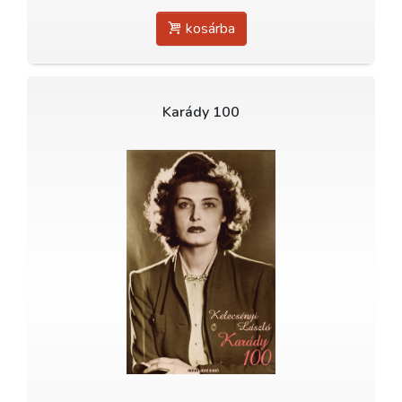
kosárba
Karády 100