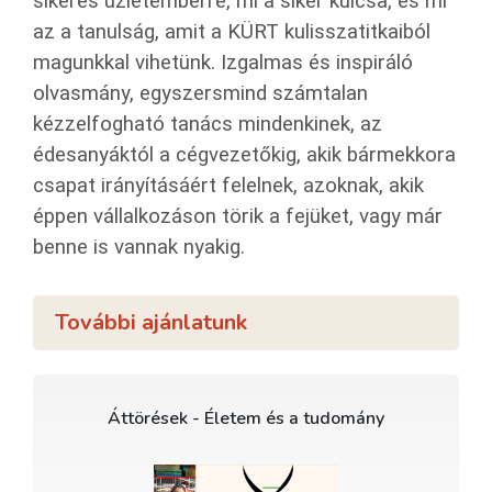
sikeres üzletemberré, mi a siker kulcsa, és mi
az a tanulság, amit a KÜRT kulisszatitkaiból
magunkkal vihetünk. Izgalmas és inspiráló
olvasmány, egyszersmind számtalan
kézzelfogható tanács mindenkinek, az
édesanyáktól a cégvezetőkig, akik bármekkora
csapat irányításáért felelnek, azoknak, akik
éppen vállalkozáson törik a fejüket, vagy már
benne is vannak nyakig.
További ajánlatunk
Áttörések - Életem és a tudomány