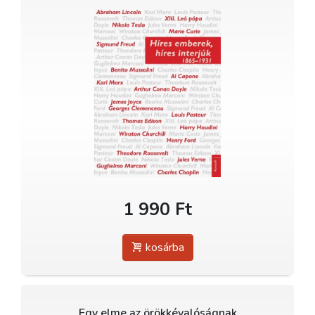
1 990 Ft
kosárba
Egy elme az örökkévalóságnak