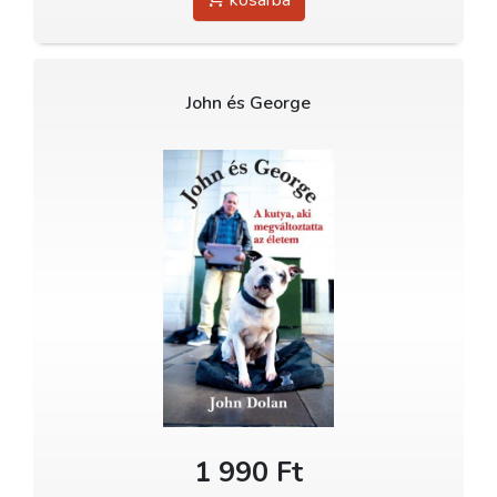
kosárba
John és George
1 990 Ft