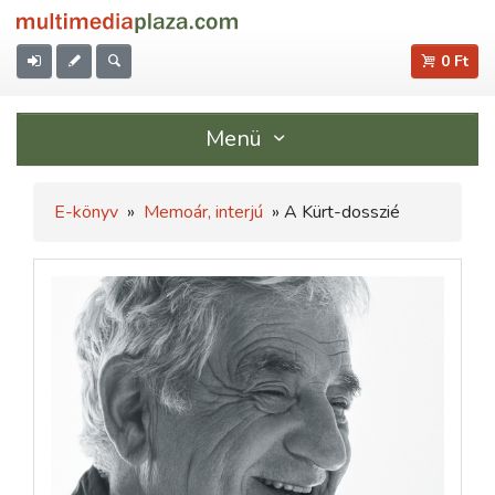
0 Ft
Menü
E-könyv
»
Memoár, interjú
» A Kürt-dosszié