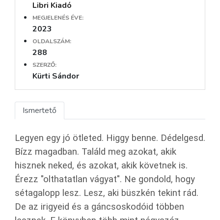
Libri Kiadó
MEGJELENÉS ÉVE:
2023
OLDALSZÁM:
288
SZERZŐ:
Kürti Sándor
Ismertető
Legyen egy jó ötleted. Higgy benne. Dédelgesd.
Bízz magadban. Találd meg azokat, akik
hisznek neked, és azokat, akik követnek is.
Érezz "olthatatlan vágyat". Ne gondold, hogy
sétagalopp lesz. Lesz, aki büszkén tekint rád.
De az irigyeid és a gáncsoskodóid többen