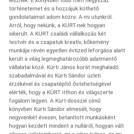
lesznek. E könyvben több mint négyszáz
történetemet és a hozzájuk köthető
gondolataimat adom közre. A mi utunkról.
Arról, hogy nekünk, a KÜRT-nek hogyan
sikerült. A KÜRT családi vállalkozás két
testvér és a csapatuk kreatív, kőkemény
munkája révén egyetlen évtized leforgása alatt
került a világ legmeghatározóbb adatmentő
vállalatai közé. Kürti János korát meghaladó
szabadalmával és Kürti Sándor üzleti
érzékével és csapatépítő őstehetségével
elérték, hogy a KÜRT itthon és világszerte
fogalom legyen. A Kürt-dosszié című
könyvben Kürti Sándor elmeséli, hogy
negyvenkét évesen, betanított munkásként
hogyan kezdett mindent a nulláról, hogyan vált