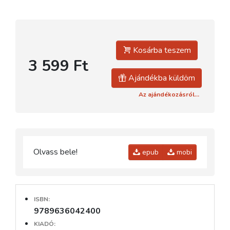
Kosárba teszem
3 599 Ft
Ajándékba küldöm
Az ajándékozásról...
Olvass bele!
epub
mobi
ISBN:
9789636042400
KIADÓ: