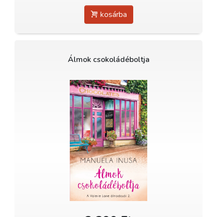
kosárba
Álmok csokoládéboltja