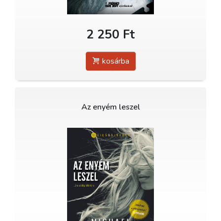
2 250 Ft
kosárba
Az enyém leszel