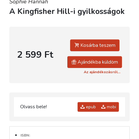
Sophie Hannah
A Kingfisher Hill-i gyilkosságok
Kosárba teszem
2 599 Ft
Ajándékba küldöm
Az ajándékozásról...
Olvass bele!
epub
mobi
ISBN: