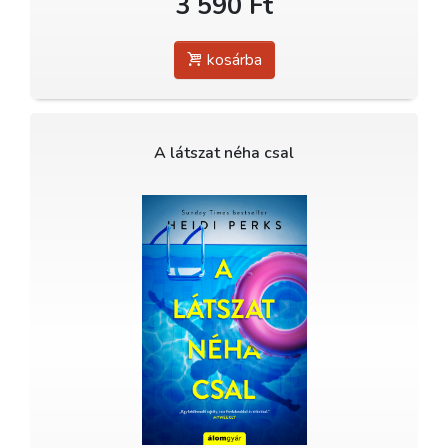
3 590 Ft
kosárba
A látszat néha csal