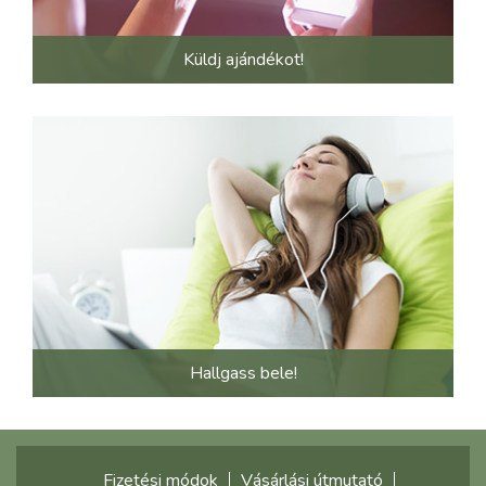
Küldj ajándékot!
Hallgass bele!
Fizetési módok
Vásárlási útmutató