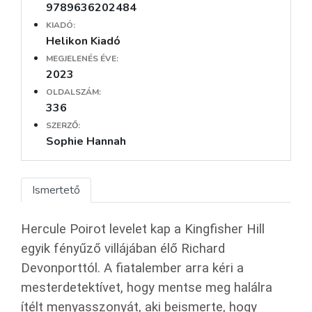
9789636202484
KIADÓ:
Helikon Kiadó
MEGJELENÉS ÉVE:
2023
OLDALSZÁM:
336
SZERZŐ:
Sophie Hannah
Ismertető
Hercule Poirot levelet kap a Kingfisher Hill
egyik fényűző villájában élő Richard
Devonporttól. A fiatalember arra kéri a
mesterdetektívet, hogy mentse meg halálra
ítélt menyasszonyát, aki beismerte, hogy