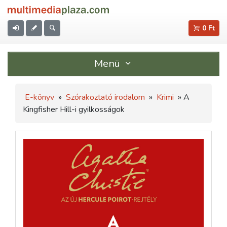
0 Ft
Menü
E-könyv
»
Szórakoztató irodalom
»
Krimi
» A
Kingfisher Hill-i gyilkosságok