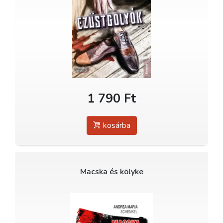
1 790 Ft
kosárba
Macska és kölyke