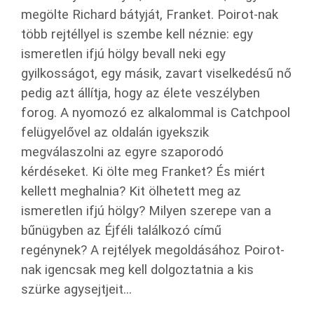
megölte Richard bátyját, Franket. Poirot-nak
több rejtéllyel is szembe kell néznie: egy
ismeretlen ifjú hölgy bevall neki egy
gyilkosságot, egy másik, zavart viselkedésű nő
pedig azt állítja, hogy az élete veszélyben
forog. A nyomozó ez alkalommal is Catchpool
felügyelővel az oldalán igyekszik
megválaszolni az egyre szaporodó
kérdéseket. Ki ölte meg Franket? És miért
kellett meghalnia? Kit ölhetett meg az
ismeretlen ifjú hölgy? Milyen szerepe van a
bűnügyben az Éjféli találkozó című
regénynek? A rejtélyek megoldásához Poirot-
nak igencsak meg kell dolgoztatnia a kis
szürke agysejtjeit...