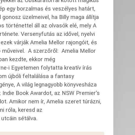
yekkel az Obskurátorral kötött mágikus
lép egy borzalmas és veszélyes határt,
gonosz üzelmeivel, ha Billy maga állítja
 történettel áll az olvasók elé, mely A
ténete. Versenyfutás az idővel, nyelvi
 ezek várják Amelia Mellor rajongóit, és
ő műveivel. A szerzőről: Amelia Mellor
ában kezdte, ekkor még
e-i Egyetemen folytatta kreatív írás
m újbóli feltalálása a fantasy
génye, A világ legnagyobb könyvesháza
az Indie Book Awardot, az NSW Premier's
t. Amikor nem ír, Amelia szeret túrázni,
ni róla, keresd az
utcáin sétálva.