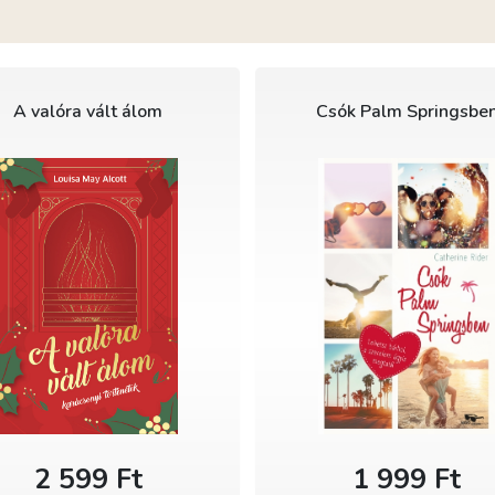
A valóra vált álom
Csók Palm Springsbe
2 599 Ft
1 999 Ft