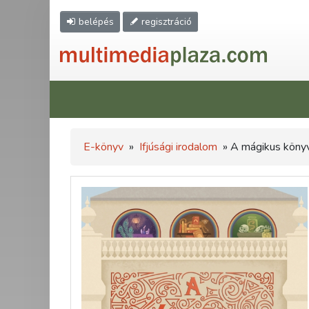
belépés
regisztráció
E-könyv
»
Ifjúsági irodalom
» A mágikus köny