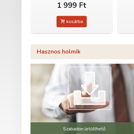
1 999 Ft
kosárba
Hasznos holmik
Szabadon letölthető