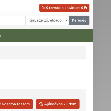
0 termék
a kosárban:
0 Ft
Keresés
a
Kosárba teszem
Ajándékba küldöm