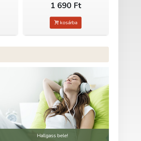
1 690 Ft
kosárba
Hallgass bele!