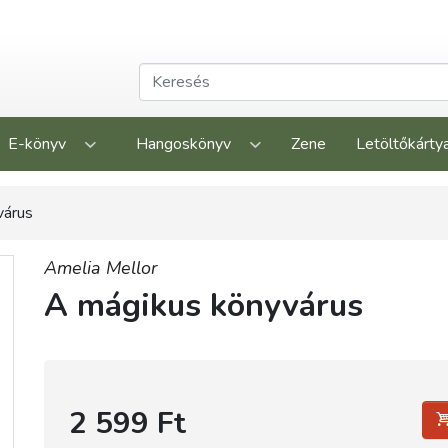
E-könyv
Hangoskönyv
Zene
Letöltőkárty
várus
Amelia Mellor
A mágikus könyvárus
2 599 Ft