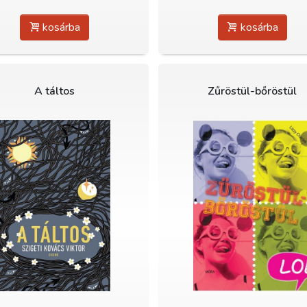
kosárba
kosárba
A táltos
Zűröstül-bőröstül