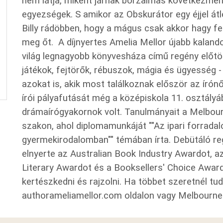
nem látja, miként járnak borzalmas következmén
egyezségek. S amikor az Obskurátor egy éjjel át
Billy rádöbben, hogy a mágus csak akkor hagy fel 
meg őt. A díjnyertes Amelia Mellor újabb kalandos
világ legnagyobb könyvesháza című regény előtör
játékok, fejtörők, rébuszok, mágia és ügyesség -
azokat is, akik most találkoznak először az írón
írói pályafutását még a középiskola 11. osztály
drámaírógyakornok volt. Tanulmányait a Melbourn
szakon, ahol diplomamunkáját ""Az ipari forradalo
gyermekirodalomban"" témában írta. Debütáló re
elnyerte az Australian Book Industry Awardot, 
Literary Awardot és a Booksellers' Choice Awardo
kertészkedni és rajzolni. Ha többet szeretnél tud
authorameliamellor.com oldalon vagy Melbourne 