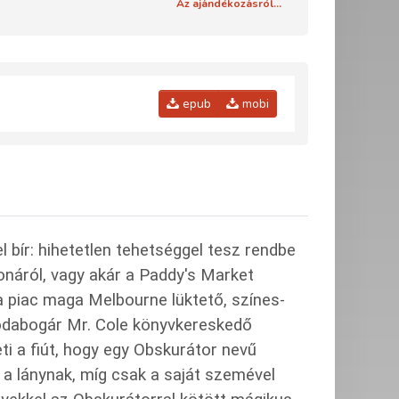
Az ajándékozásról...
epub
mobi
l bír: hihetetlen tehetséggel tesz rendbe
onáról, vagy akár a Paddy's Market
 a piac maga Melbourne lüktető, színes-
csodabogár Mr. Cole könyvkereskedő
ti a fiút, hogy egy Obskurátor nevű
 a lánynak, míg csak a saját szemével