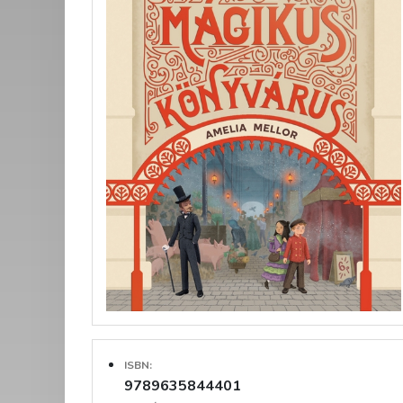
ISBN:
9789635844401