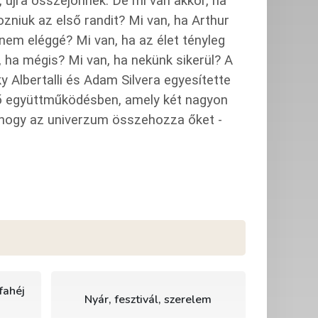
, újra összejönnek. De mi van akkor, ha
niuk az első randit? Mi van, ha Arthur
nem eléggé? Mi van, ha az élet tényleg
 ha mégis? Mi van, ha nekünk sikerül? A
cky Albertalli és Adam Silvera egyesítette
vő együttműködésben, amely két nagyon
i, hogy az univerzum összehozza őket -
fahéj
Nyár, fesztivál, szerelem