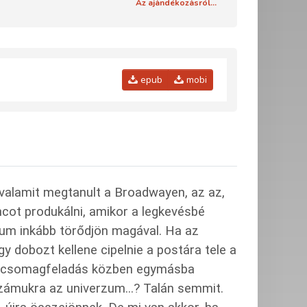
Az ajándékozásról...
epub
mobi
valamit megtanult a Broadwayen, az az,
cot produkálni, amikor a legkevésbé
zum inkább törődjön magával. Ha az
 dobozt kellene cipelnie a postára tele a
Ben csomagfeladás közben egymásba
számukra az univerzum...? Talán semmit.