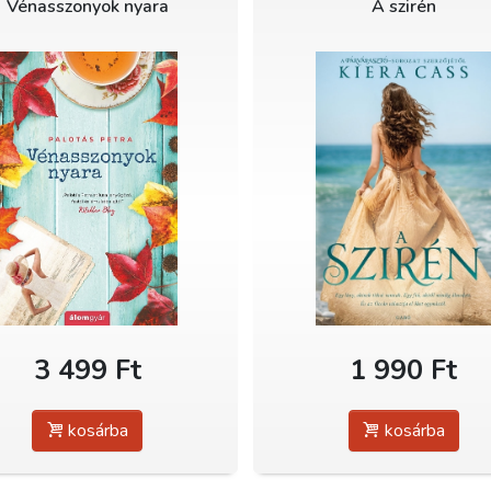
Vénasszonyok nyara
A szirén
3 499 Ft
1 990 Ft
kosárba
kosárba