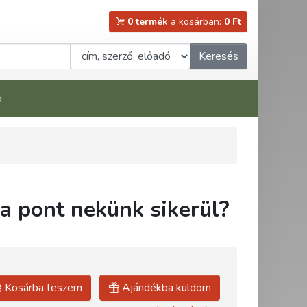
0 termék
a kosárban:
0 Ft
Keresés
a
ha pont nekünk sikerül?
Kosárba teszem
Ajándékba küldöm