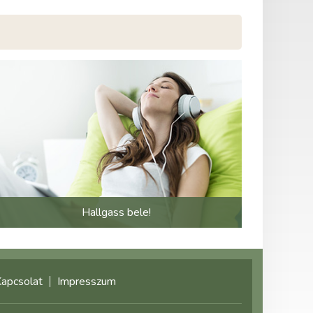
Hallgass bele!
apcsolat
Impresszum