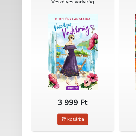
Veszélyes vadvirág
3 999 Ft
kosárba