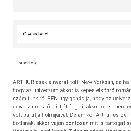
Olvass bele!
Ismertető
ARTHUR csak a nyarat tölti New Yorkban, de ha 
hogy az univerzum akkor is képes elsöprő román
számítunk rá. BEN úgy gondolja, hogy az univer
univerzum az ő pártját fogná, akkor most nem egy
volt barátja holmijaival. De amikor Arthur és 
botlanak, akkor vajon pontosan mit is tartogat 