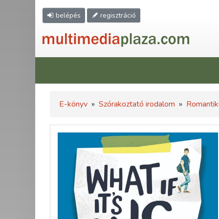
belépés
regisztráció
E-könyv
»
Szórakoztató irodalom
»
Romantik