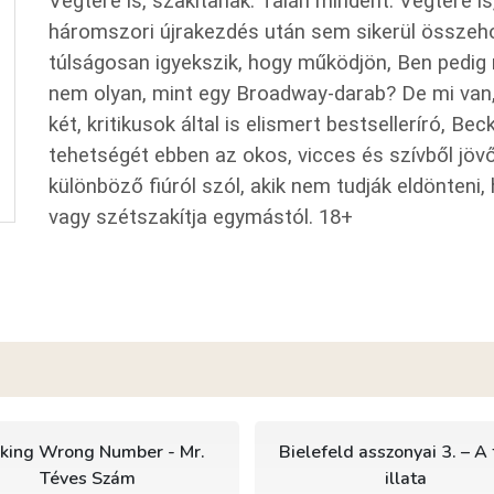
Végtére is, szakítanak. Talán mindent. Végtére is
háromszori újrakezdés után sem sikerül összehoz
túlságosan igyekszik, hogy működjön, Ben pedig 
nem olyan, mint egy Broadway-darab? De mi van,
két, kritikusok által is elismert bestselleríró, Be
tehetségét ebben az okos, vicces és szívből jö
különböző fiúról szól, akik nem tudják eldönten
vagy szétszakítja egymástól. 18+
king Wrong Number - Mr.
Bielefeld asszonyai 3. – A 
Téves Szám
illata