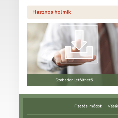
Hasznos holmik
Szabadon letölthető
Fizetési módok
Vásár