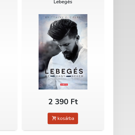
Lebegés
2 390 Ft
kosárba