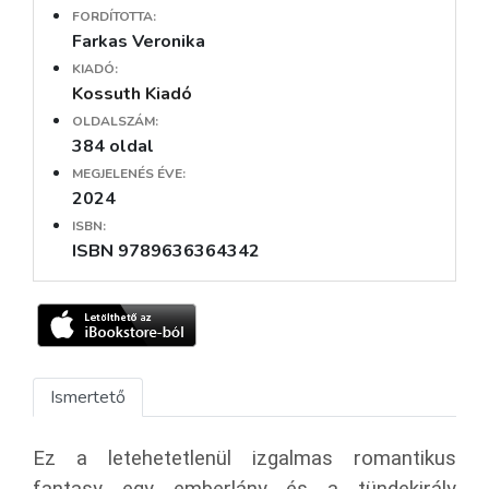
FORDÍTOTTA:
Farkas Veronika
KIADÓ:
Kossuth Kiadó
OLDALSZÁM:
384 oldal
MEGJELENÉS ÉVE:
2024
ISBN:
ISBN 9789636364342
Ismertető
Ez a letehetetlenül izgalmas romantikus
fantasy egy emberlány és a tündekirály