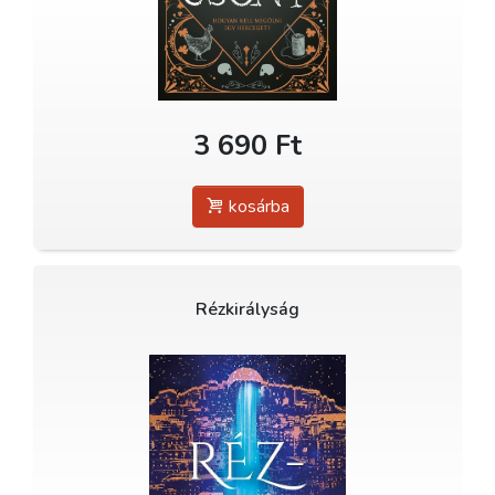
3 690 Ft
kosárba
Rézkirályság