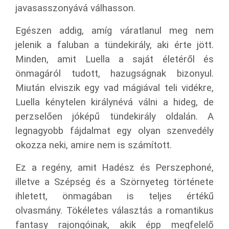
javasasszonyává válhasson.
Egészen addig, amíg váratlanul meg nem
jelenik a faluban a tündekirály, aki érte jött.
Minden, amit Luella a saját életéről és
önmagáról tudott, hazugságnak bizonyul.
Miután elviszik egy vad mágiával teli vidékre,
Luella kénytelen királynévá válni a hideg, de
perzselően jóképű tündekirály oldalán. A
legnagyobb fájdalmat egy olyan szenvedély
okozza neki, amire nem is számított.
Ez a regény, amit Hadész és Perszephoné,
illetve a Szépség és a Szörnyeteg története
ihletett, önmagában is teljes értékű
olvasmány. Tökéletes választás a romantikus
fantasy rajongóinak, akik épp megfelelő