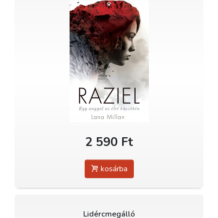
2 590 Ft
kosárba
Lidércmegálló