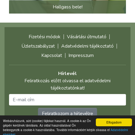
Hallgass bele!
Fizetési módok
Vásárlási útmutató
Üzletszabályzat
Adatvédelmi tájékoztató
Kapcsolat
Impresszum
Hírlevél
Feliratkozás előtt olvassa el adatvédelmi
tájékoztatónkat!
Feliratkozom a hírlevélre
Webáruházunk, süti (cookie) fájlokat használ. A cookie-k az Ön
Elfogadom
gépén kerülnek tárolásra. Az oldal használatával Ön
©2021 multimediaplaza.com
beleegyezik a cookie-k használatába. További információért kérjük olvassa el
Adatvédelmi
elveinket.