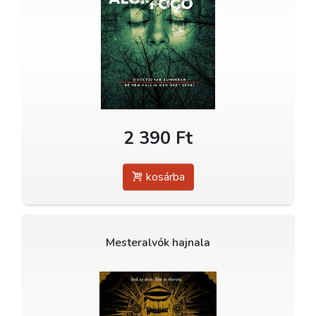
2 390 Ft
kosárba
Mesteralvók hajnala