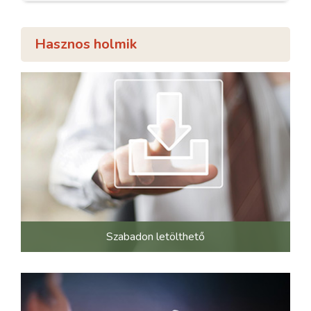
Hasznos holmik
Szabadon letölthető