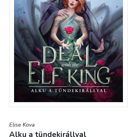
Elise Kova
Alku a tündekirállyal