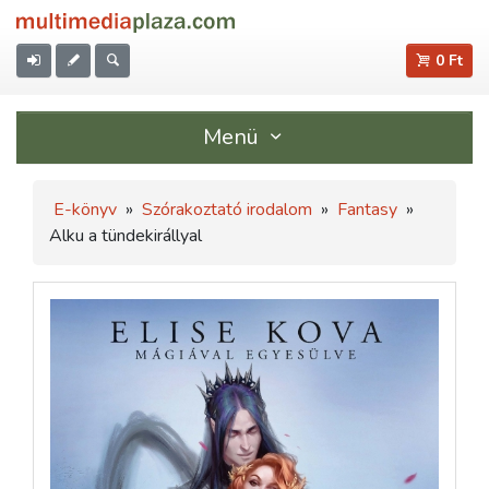
0 Ft
Menü
E-könyv
»
Szórakoztató irodalom
»
Fantasy
»
Alku a tündekirállyal