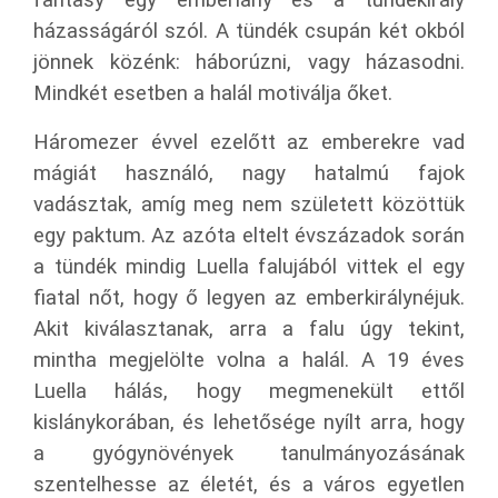
házasságáról szól. A tündék csupán két okból
jönnek közénk: háborúzni, vagy házasodni.
Mindkét esetben a halál motiválja őket.
Háromezer évvel ezelőtt az emberekre vad
mágiát használó, nagy hatalmú fajok
vadásztak, amíg meg nem született közöttük
egy paktum. Az azóta eltelt évszázadok során
a tündék mindig Luella falujából vittek el egy
fiatal nőt, hogy ő legyen az emberkirálynéjuk.
Akit kiválasztanak, arra a falu úgy tekint,
mintha megjelölte volna a halál. A 19 éves
Luella hálás, hogy megmenekült ettől
kislánykorában, és lehetősége nyílt arra, hogy
a gyógynövények tanulmányozásának
szentelhesse az életét, és a város egyetlen