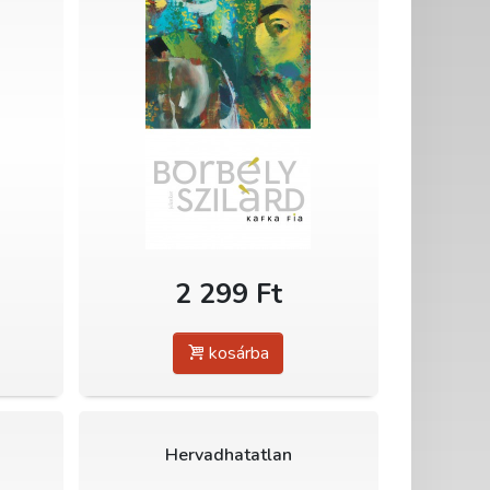
2 299 Ft
kosárba
Hervadhatatlan