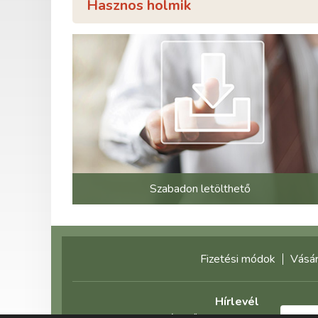
Hasznos holmik
Szabadon letölthető
Fizetési módok
Vásár
Hírlevél