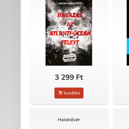
3 299 Ft
kosárba
Holdnővér