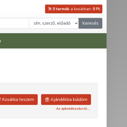
0 termék
a kosárban:
0 Ft
Keresés
a
Kosárba teszem
Ajándékba küldöm
Az ajándékozásról...