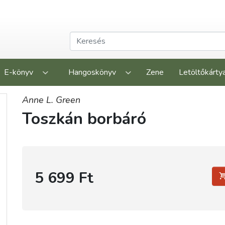
E-könyv
Hangoskönyv
Zene
Letöltőkárty
Anne L. Green
Toszkán borbáró
5 699 Ft