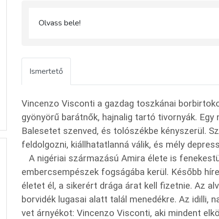
Olvass bele!
Ismertető
Vincenzo Visconti a gazdag toszkánai borbirtokos
gyönyörű barátnők, hajnalig tartó tivornyák. Eg
Balesetet szenved, és tolószékbe kényszerül. S
feldolgozni, kiállhatatlanná válik, és mély depre
A nigériai származású Amira élete is fenekestül
embercsempészek fogságába kerül. Később híres 
életet él, a sikerért drága árat kell fizetnie. Az 
borvidék lugasai alatt talál menedékre. Az idilli
vet árnyékot: Vincenzo Visconti, aki mindent elk