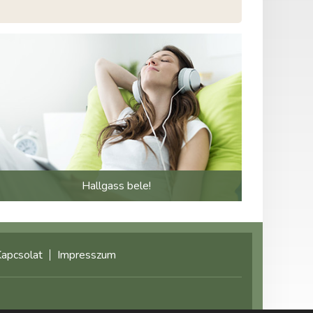
Hallgass bele!
apcsolat
Impresszum