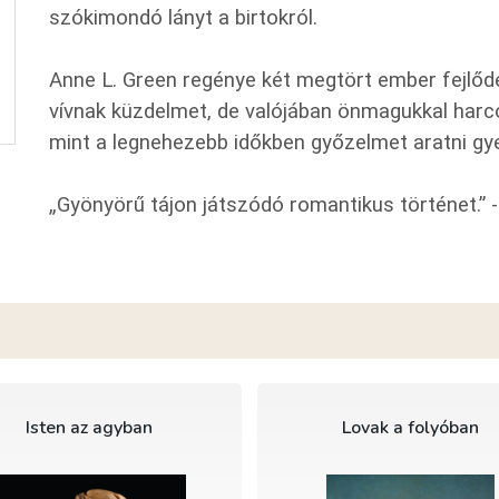
szókimondó lányt a birtokról.
Anne L. Green regénye két megtört ember fejlőd
vívnak küzdelmet, de valójában önmagukkal harcol
mint a legnehezebb időkben győzelmet aratni gye
„Gyönyörű tájon játszódó romantikus történet.” 
Isten az agyban
Lovak a folyóban