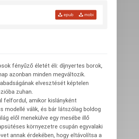
epub
mobi
ok fényűző életét éli: díjnyertes borok,
y nap azonban minden megváltozik.
zabadságának elvesztését képtelen
sszióba zuhan.
 felfordul, amikor kislányként
modellé válik, és bár látszólag boldog
alvilág elől menekülve egy mesébe illő
, napsütéses környezetre csupán egyvalaki
övet annak érdekében, hogy eltávolítsa a