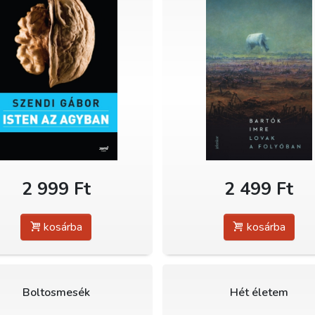
2 999 Ft
2 499 Ft
kosárba
kosárba
Boltosmesék
Hét életem