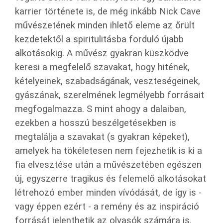
karrier története is, de még inkább Nick Cave
művészetének minden ihlető eleme az őrült
kezdetektől a spiritulitásba forduló újabb
alkotásokig. A művész gyakran küszködve
keresi a megfelelő szavakat, hogy hitének,
kételyeinek, szabadságának, veszteségeinek,
gyászának, szerelmének legmélyebb forrásait
megfogalmazza. S mint ahogy a dalaiban,
ezekben a hosszú beszélgetésekben is
megtalálja a szavakat (s gyakran képeket),
amelyek ha tökéletesen nem fejezhetik is ki a
fia elvesztése után a művészetében egészen
új, egyszerre tragikus és felemelő alkotásokat
létrehozó ember minden vívódását, de így is -
vagy éppen ezért - a remény és az inspiráció
forrását jelenthetik az olvasók számára is.