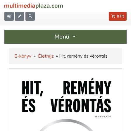
0 Ft
Menü
E-könyv
»
Életrajz
» Hit, remény és vérontás