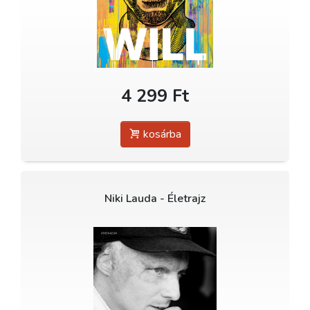
4 299 Ft
kosárba
Niki Lauda - Életrajz