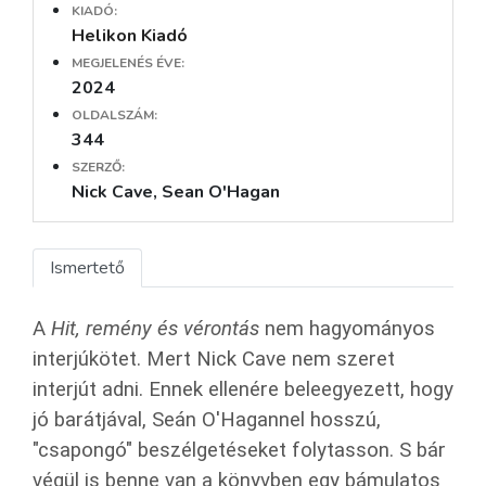
KIADÓ:
Helikon Kiadó
MEGJELENÉS ÉVE:
2024
OLDALSZÁM:
344
SZERZŐ:
Nick Cave, Sean O'Hagan
Ismertető
A
Hit, remény és vérontás
nem hagyományos
interjúkötet. Mert Nick Cave nem szeret
interjút adni. Ennek ellenére beleegyezett, hogy
jó barátjával, Seán O'Hagannel hosszú,
"csapongó" beszélgetéseket folytasson. S bár
végül is benne van a könyvben egy bámulatos