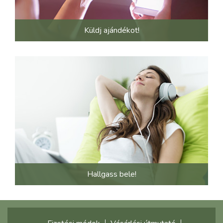
Küldj ajándékot!
Hallgass bele!