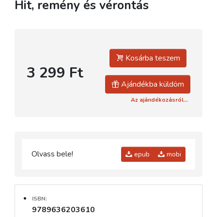
Hit, remény és vérontás
Kosárba teszem
3 299 Ft
Ajándékba küldöm
Az ajándékozásról...
Olvass bele!
epub
mobi
ISBN:
9789636203610