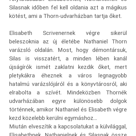
Silasnak időben fel kell oldania azt a mágikus
kötést, ami a Thorn-udvarházban tartja őket.
Elisabeth Scrivenernek végre sikerül
beleszoknia az új életébe Nathaniel Thorn
varázsló oldalán. Most, hogy démontársuk,
Silas is visszatért, a minden lében kanál
újságírók ismét zaklatni kezdik őket, mert
pletykákra éheznek a város legnagyobb
hatalmú varázslójáról és a könyvtárosról, aki
elrabolta a szívét. Mindeközben Thornék
udvarházában egyre különösebb dolgok
történnek, amikor Nathaniel és Elisabeth végre
kezd közelebb kerülni egymáshoz…
Miután elveszítik a kapcsolatukat a külvilággal,
Elisabethnek, Nathanielnek és Silasnak össze