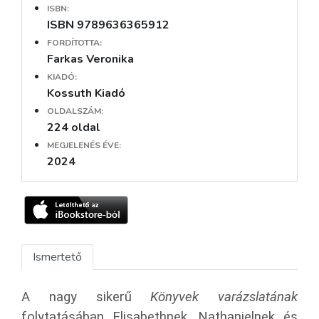
ISBN:
ISBN 9789636365912
FORDÍTOTTA:
Farkas Veronika
KIADÓ:
Kossuth Kiadó
OLDALSZÁM:
224 oldal
MEGJELENÉS ÉVE:
2024
Ismertető
A nagy sikerű
Könyvek varázslatának
folytatásában Elisabethnek, Nathanielnek és