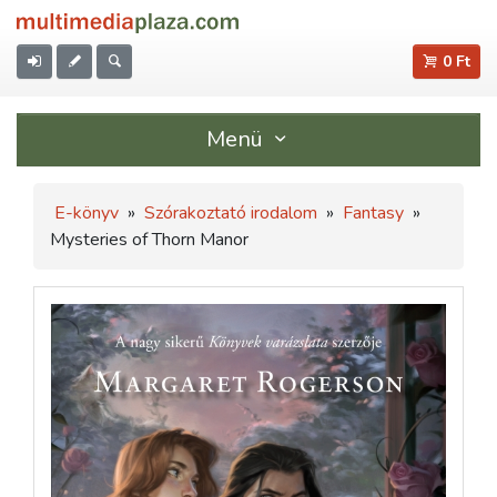
0 Ft
Menü
E-könyv
»
Szórakoztató irodalom
»
Fantasy
»
Mysteries of Thorn Manor