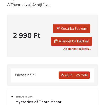
A Thorn-udvarház rejtélye
Kosárba teszem
2 990 Ft
Ajándékba küldöm
Az ajándékozásról...
Olvass bele!
epub
mobi
EREDETI CÍM:
Mysteries of Thorn Manor