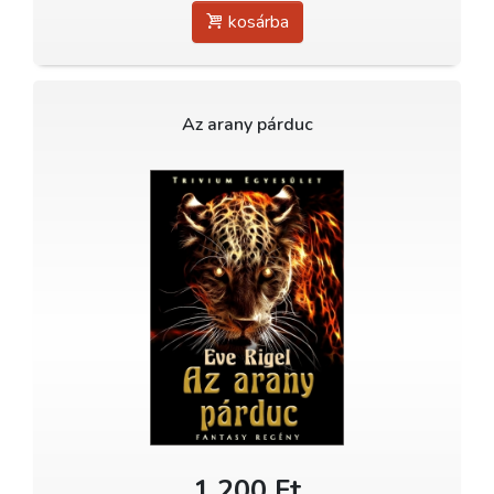
kosárba
Az arany párduc
1 200 Ft