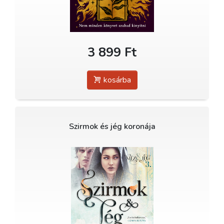
3 899 Ft
kosárba
Szirmok és jég koronája