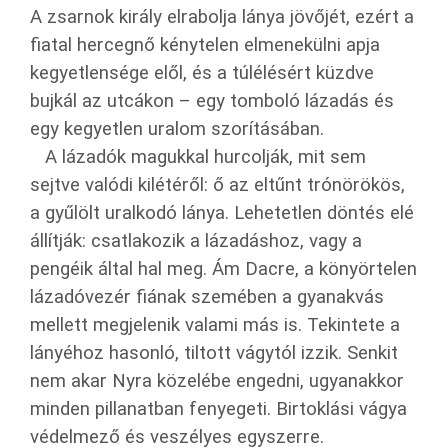
A zsarnok király elrabolja lánya jövőjét, ezért a
fiatal hercegnő kénytelen elmenekülni apja
kegyetlensége elől, és a túlélésért küzdve
bujkál az utcákon – egy tomboló lázadás és
egy kegyetlen uralom szorításában.
A lázadók magukkal hurcolják, mit sem
sejtve valódi kilétéről: ő az eltűnt trónörökös,
a gyűlölt uralkodó lánya. Lehetetlen döntés elé
állítják: csatlakozik a lázadáshoz, vagy a
pengéik által hal meg. Ám Dacre, a könyörtelen
lázadóvezér fiának szemében a gyanakvás
mellett megjelenik valami más is. Tekintete a
lányéhoz hasonló, tiltott vágytól izzik. Senkit
nem akar Nyra közelébe engedni, ugyanakkor
minden pillanatban fenyegeti. Birtoklási vágya
védelmező és veszélyes egyszerre.