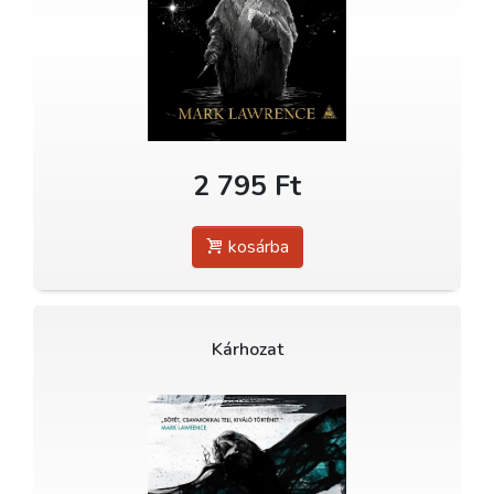
2 795 Ft
kosárba
Kárhozat