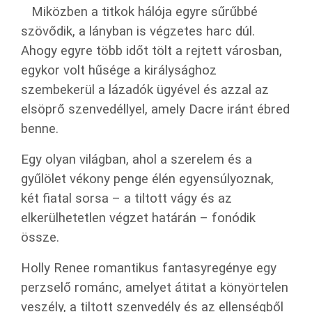
Miközben a titkok hálója egyre sűrűbbé
szövődik, a lányban is végzetes harc dúl.
Ahogy egyre több időt tölt a rejtett városban,
egykor volt hűsége a királysághoz
szembekerül a lázadók ügyével és azzal az
elsöprő szenvedéllyel, amely Dacre iránt ébred
benne.
Egy olyan világban, ahol a szerelem és a
gyűlölet vékony penge élén egyensúlyoznak,
két fiatal sorsa – a tiltott vágy és az
elkerülhetetlen végzet határán – fonódik
össze.
Holly Renee romantikus fantasyregénye egy
perzselő románc, amelyet átitat a könyörtelen
veszély, a tiltott szenvedély és az ellenségből