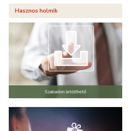
Hasznos holmik
Szabadon letölthető