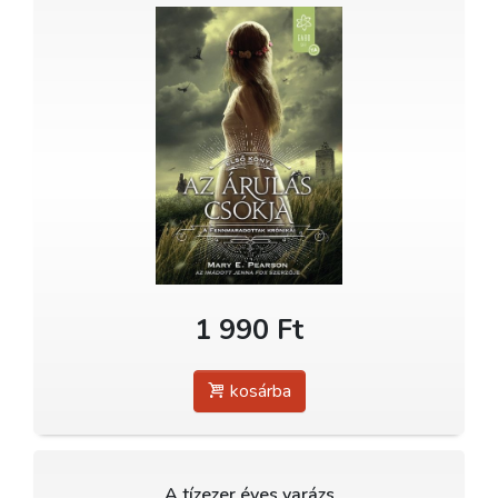
1 990 Ft
kosárba
A tízezer éves varázs