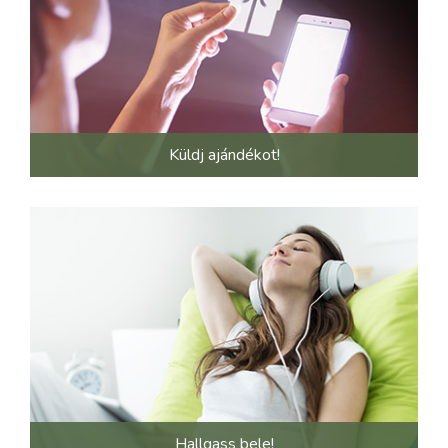
Küldj ajándékot!
Hallgass bele!