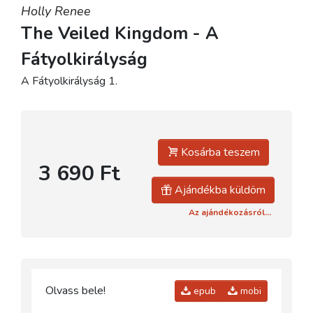
Holly Renee
The Veiled Kingdom - A
Fátyolkirályság
A Fátyolkirályság 1.
Kosárba teszem
3 690 Ft
Ajándékba küldöm
Az ajándékozásról...
Olvass bele!
epub
mobi