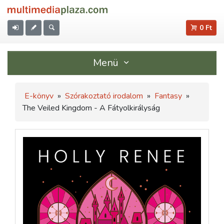
0 Ft
Menü
E-könyv
»
Szórakoztató irodalom
»
Fantasy
»
The Veiled Kingdom - A Fátyolkirályság