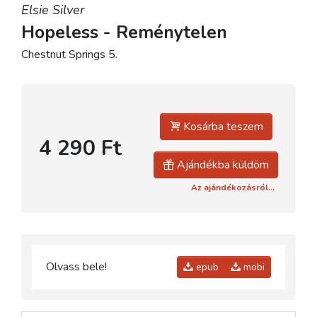
Elsie Silver
Hopeless - Reménytelen
Chestnut Springs 5.
Kosárba teszem
4 290 Ft
Ajándékba küldöm
Az ajándékozásról...
Olvass bele!
epub
mobi