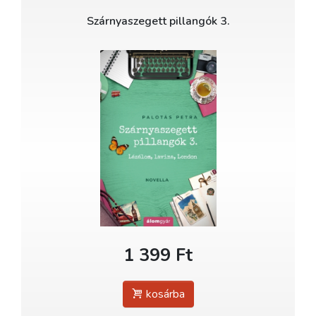
Szárnyaszegett pillangók 3.
1 399 Ft
kosárba