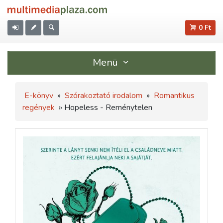
0 Ft
Menü
E-könyv
»
Szórakoztató irodalom
»
Romantikus
regények
» Hopeless - Reménytelen