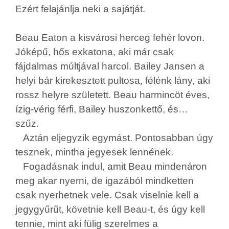
Ezért felajánlja neki a sajátját.
Beau Eaton a kisvárosi herceg fehér lovon.
Jóképű, hős exkatona, aki már csak
fájdalmas múltjával harcol. Bailey Jansen a
helyi bár kirekesztett pultosa, félénk lány, aki
rossz helyre született. Beau harmincöt éves,
ízig-vérig férfi, Bailey huszonkettő, és…
szűz.
Aztán eljegyzik egymást. Pontosabban úgy
tesznek, mintha jegyesek lennének.
Fogadásnak indul, amit Beau mindenáron
meg akar nyerni, de igazából mindketten
csak nyerhetnek vele. Csak viselnie kell a
jegygyűrűt, követnie kell Beau-t, és úgy kell
tennie, mint aki fülig szerelmes a