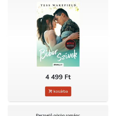
4 499 Ft
kosárba
Perzselő görög románc