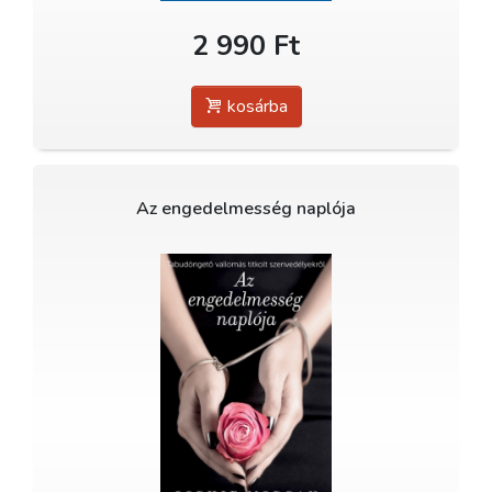
2 990 Ft
kosárba
Az engedelmesség naplója