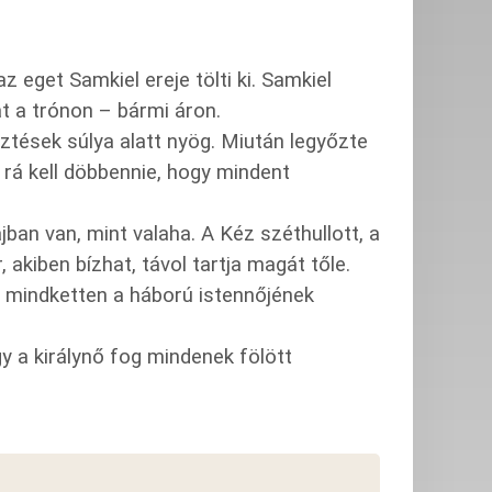
z eget Samkiel ereje tölti ki. Samkiel
t a trónon – bármi áron.
ések súlya alatt nyög. Miután legyőzte
, rá kell döbbennie, hogy mindent
an van, mint valaha. A Kéz széthullott, a
akiben bízhat, távol tartja magát tőle.
y mindketten a háború istennőjének
gy a királynő fog mindenek fölött