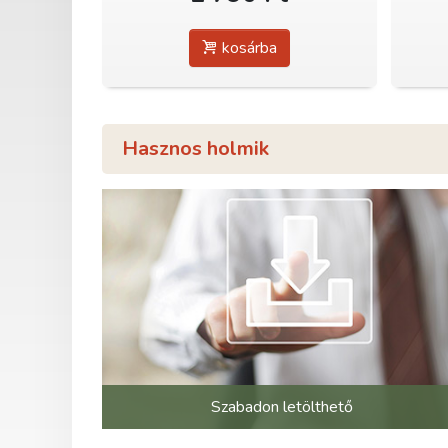
kosárba
Hasznos holmik
Szabadon letölthető