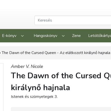
E-könyv
Hangoskönyv
Zene
Letöltőkárty
 The Dawn of the Cursed Queen - Az elátkozott királynő hajnala
Amber V. Nicole
The Dawn of the Cursed Qu
királynő hajnala
Istenek és szörnyetegek 3.