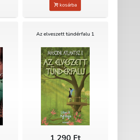
kosárba
Az elveszett tündérfalu 1
1 290 Ft