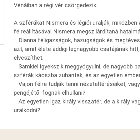
Vénáiban a régi vér csörgedezik.
A szférákat Nismera és légiói uralják, miközben a
félreállításával Nismera megszilárdítaná hatalmá
Dianna féligazságok, hazugságok és megtéveszt
azt, amit élete addigi legnagyobb csatájának hitt
elveszíthet.
Samkiel igyekszik meggyógyulni, de nagyobb bajb
szférák káoszba zuhantak, és az egyetlen ember, 
Vajon félre tudják tenni nézeteltéréseiket, vag
pengéjétől fognak elhullani?
Az egyetlen igaz király visszatér, de a király va
uralkodni?