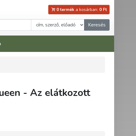
0 termék
a kosárban:
0 Ft
Keresés
a
een - Az elátkozott