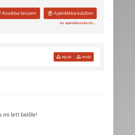
Kosárba teszem
Ajándékba küldöm
Az ajándékozásról...
epub
mobi
mi lett belőle!