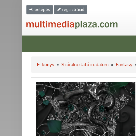
belépés
regisztráció
E-könyv
»
Szórakoztató irodalom
»
Fantasy
»