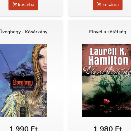
kosárba
kosárba
Üveghegy - Kősárkány
Elnyel a sötétség
1 990 Ft
1 980 Ft