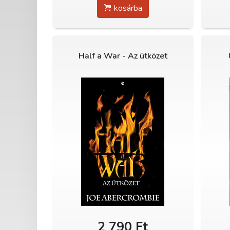
kosárba
Half a War - Az ütközet
2 790 Ft