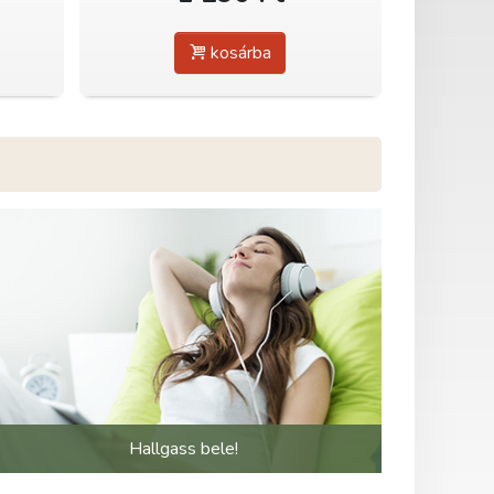
kosárba
Hallgass bele!