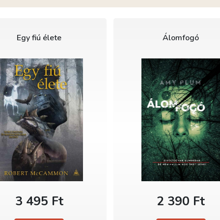
Egy fiú élete
Álomfogó
3 495 Ft
2 390 Ft