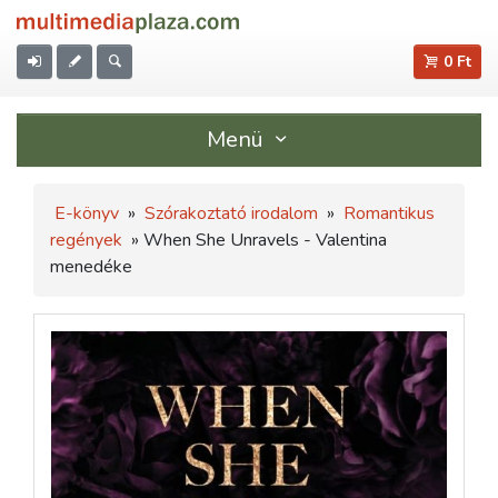
0 Ft
Menü
E-könyv
»
Szórakoztató irodalom
»
Romantikus
regények
» When She Unravels - Valentina
menedéke