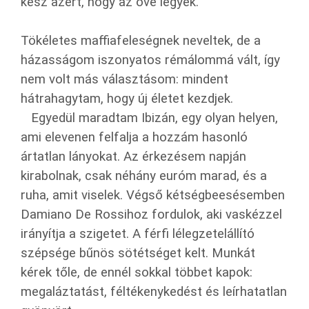
kész azért, hogy az övé legyek.
Tökéletes maffiafeleségnek neveltek, de a
házasságom iszonyatos rémálommá vált, így
nem volt más választásom: mindent
hátrahagytam, hogy új életet kezdjek.
Egyedül maradtam Ibizán, egy olyan helyen,
ami elevenen felfalja a hozzám hasonló
ártatlan lányokat. Az érkezésem napján
kirabolnak, csak néhány euróm marad, és a
ruha, amit viselek. Végső kétségbeesésemben
Damiano De Rossihoz fordulok, aki vaskézzel
irányítja a szigetet. A férfi lélegzetelállító
szépsége bűnös sötétséget kelt. Munkát
kérek tőle, de ennél sokkal többet kapok:
megaláztatást, féltékenykedést és leírhatatlan