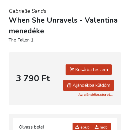
Gabrielle Sands
When She Unravels - Valentina
menedéke
The Fallen 1.
Kosárba teszem
3 790 Ft
Ajándékba küldöm
Az ajándékozásról...
Olvass bele!
epub
mobi