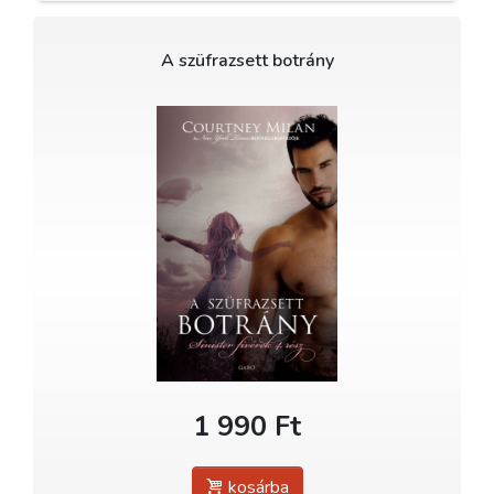
A szüfrazsett botrány
1 990 Ft
kosárba