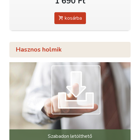
1 690 Ft
kosárba
Hasznos holmik
Szabadon letölthető