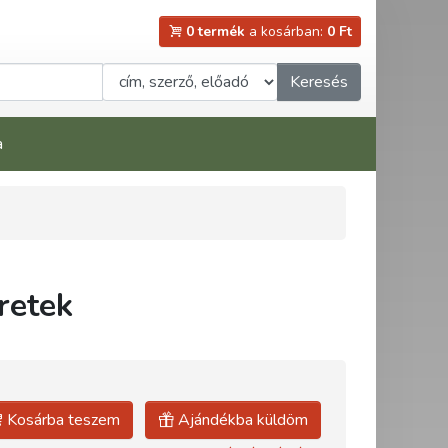
0 termék
a kosárban:
0 Ft
Keresés
a
retek
Kosárba teszem
Ajándékba küldöm