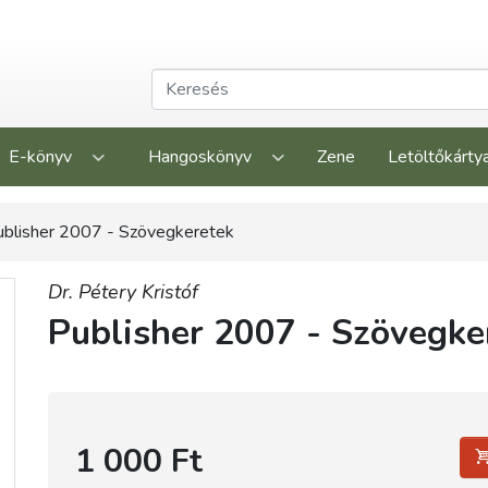
E-könyv
Hangoskönyv
Zene
Letöltőkárty
ublisher 2007 - Szövegkeretek
Dr. Pétery Kristóf
Publisher 2007 - Szövegke
1 000 Ft