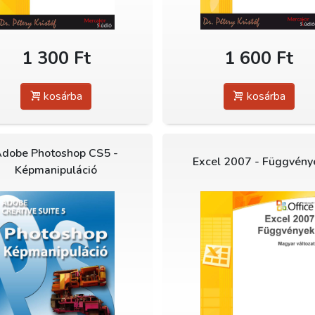
1 300 Ft
1 600 Ft
kosárba
kosárba
dobe Photoshop CS5 -
Excel 2007 - Függvény
Képmanipuláció