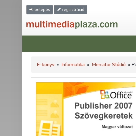
belépés
regisztráció
E-könyv
»
Informatika
»
Mercator Stúdió
» P