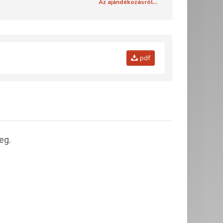
Az ajándékozásról...
pdf
eg.