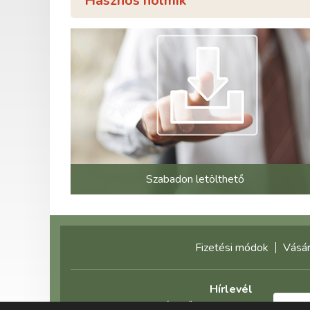
Hasznos holmik
Szabadon letölthető
Fizetési módok
Vásár
Hírlevél
Feliratkozás előtt olvassa el