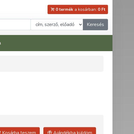
0 termék
a kosárban:
0 Ft
Keresés
a
Kosárba teszem
Ajándékba küldöm