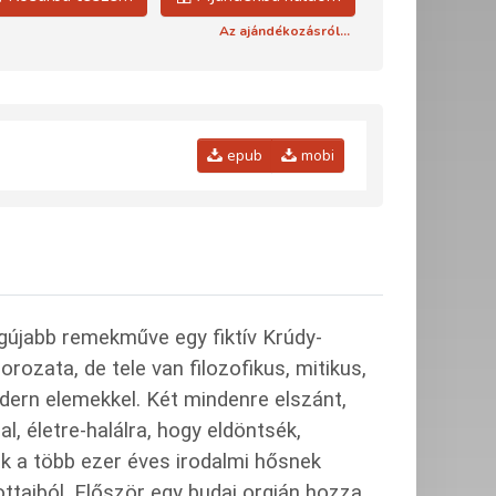
Az ajándékozásról...
epub
mobi
egújabb remekműve egy fiktív Krúdy-
ozata, de tele van filozofikus, mitikus,
ern elemekkel. Két mindenre elszánt,
 életre-halálra, hogy eldöntsék,
k a több ezer éves irodalmi hősnek
ttaiból. Először egy budai orgián hozza