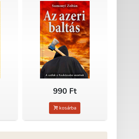
990 Ft
kosárba