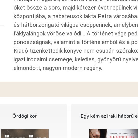
őket össze a sors, majd kétezer évet repülnek vi
központjába, a nabateusok lakta Petra városába.
és hátborzongató világba csöppennek, amelyben
fáklyalángok vöröse valódi… A történet vége ped
gonoszságnak, valamint a történelemből és a pol
Kiadó tizenkettedik könyve nem csupán szórako
igazi irodalmi csemege, keleties, gyönyörű nye
elmondott, nagyon modern regény.
Ördögi kör
Egy kém az iraki háború e