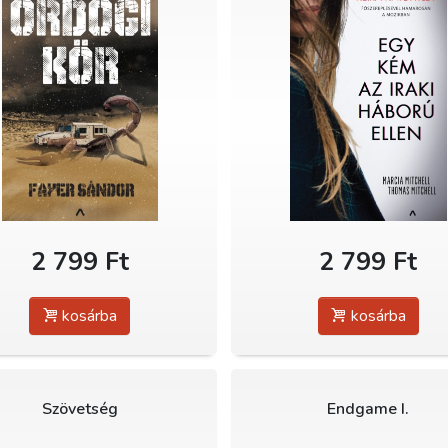
2 799 Ft
2 799 Ft
kosárba
kosárba
Szövetség
Endgame I.