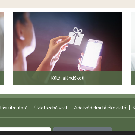
Küldj ajándékot!
lási útmutató
Üzletszabályzat
Adatvédelmi tájékoztató
K
Feliratkozom a hírlevélre