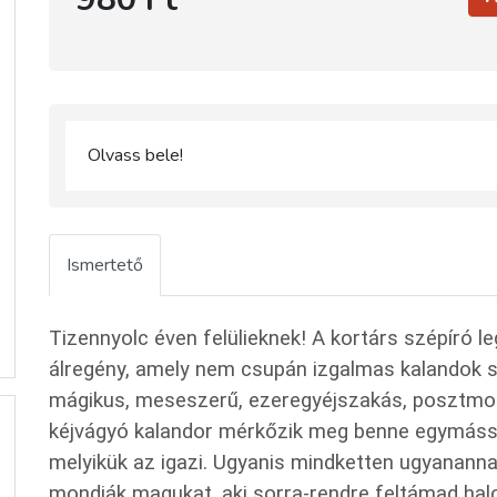
Olvass bele!
Ismertető
Tizennyolc éven felülieknek! A kortárs szépíró l
álregény, amely nem csupán izgalmas kalandok sor
mágikus, meseszerű, ezeregyéjszakás, posztmod
kéjvágyó kalandor mérkőzik meg benne egymással,
melyikük az igazi. Ugyanis mindketten ugyananna
mondják magukat, aki sorra-rendre feltámad halo