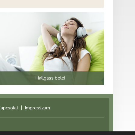
Hallgass bele!
apcsolat
Impresszum
©2021 multimediaplaza.com