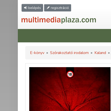
belépés
regisztráció
E-könyv
»
Szórakoztató irodalom
»
Kaland
» 