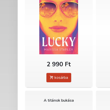
2 990 Ft
kosárba
A titánok bukása