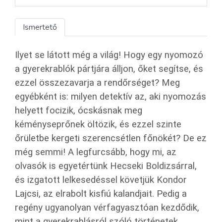
Ismertető
Ilyet se látott még a világ! Hogy egy nyomozó
a gyerekrablók pártjára álljon, őket segítse, és
ezzel összezavarja a rendőrséget? Meg
egyébként is: milyen detektív az, aki nyomozás
helyett focizik, ócskásnak meg
kéményseprőnek öltözik, és ezzel szinte
őrületbe kergeti szerencsétlen főnökét? De ez
még semmi! A legfurcsább, hogy mi, az
olvasók is egyetértünk Hecseki Boldizsárral,
és izgatott lelkesedéssel követjük Kondor
Lajcsi, az elrabolt kisfiú kalandjait. Pedig a
regény ugyanolyan vérfagyasztóan kezdődik,
mint a gyerekrablásról szóló történetek