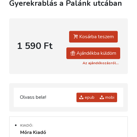
Gyerekrablás a Palánk utcában
Kosárba teszem
1 590 Ft
Ajándékba küldöm
Az ajándékozásról...
Olvass bele!
epub
mobi
KIADÓ:
Móra Kiadó