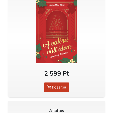
2 599 Ft
kosárba
A táltos