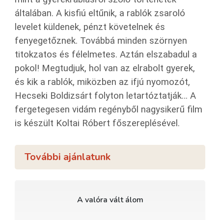
általában. A kisfiú eltűnik, a rablók zsaroló
levelet küldenek, pénzt követelnek és
fenyegetőznek. Továbbá minden szörnyen
titokzatos és félelmetes. Aztán elszabadul a
pokol! Megtudjuk, hol van az elrabolt gyerek,
és kik a rablók, miközben az ifjú nyomozót,
Hecseki Boldizsárt folyton letartóztatják… A
fergetegesen vidám regényből nagysikerű film
is készült Koltai Róbert főszereplésével.
További ajánlatunk
A valóra vált álom