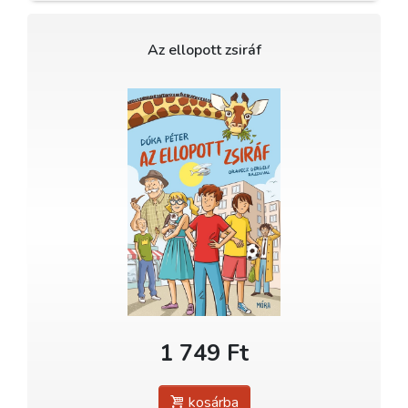
Az ellopott zsiráf
1 749 Ft
kosárba