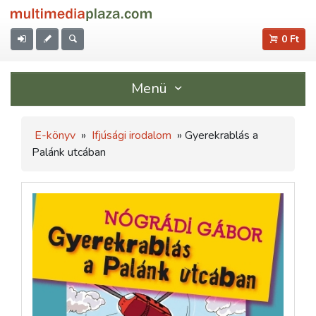
0 Ft
Menü
E-könyv
»
Ifjúsági irodalom
» Gyerekrablás a
Palánk utcában