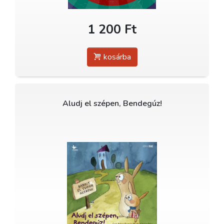
1 200 Ft
kosárba
Aludj el szépen, Bendegúz!