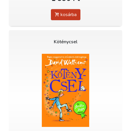
kosárba
Köténycsel