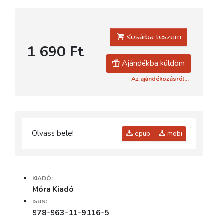
Kosárba teszem
1 690 Ft
Ajándékba küldöm
Az ajándékozásról...
Olvass bele!
epub
mobi
KIADÓ:
Móra Kiadó
ISBN:
978-963-11-9116-5