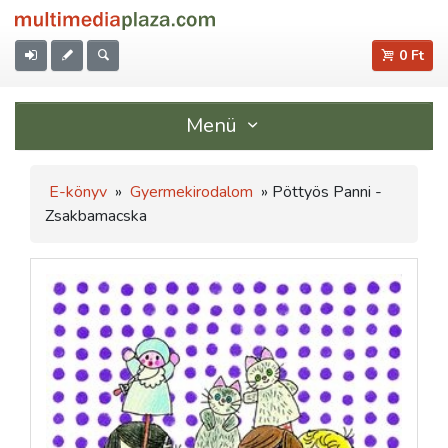
0 Ft
Menü
E-könyv
»
Gyermekirodalom
» Pöttyös Panni -
Zsakbamacska