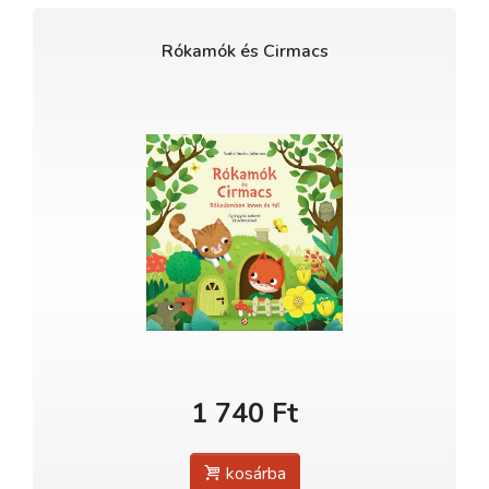
Rókamók és Cirmacs
1 740 Ft
kosárba