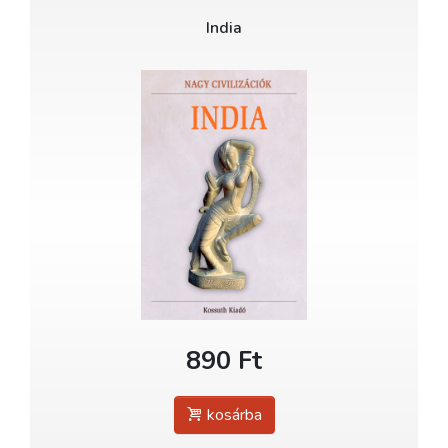
India
890 Ft
kosárba