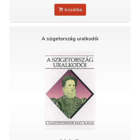
kosárba
A szigetország uralkodói