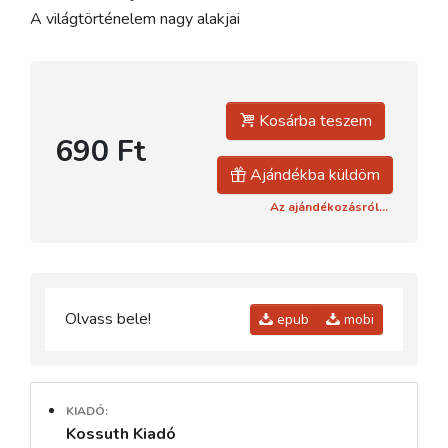
A világtörténelem nagy alakjai
Kosárba teszem
690 Ft
Ajándékba küldöm
Az ajándékozásról...
Olvass bele!
epub
mobi
KIADÓ:
Kossuth Kiadó