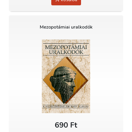
Mezopotámiai uralkodók
690 Ft