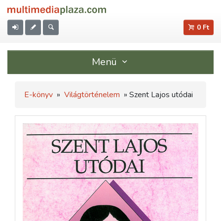
0 Ft
Menü
E-könyv
»
Világtörténelem
» Szent Lajos utódai