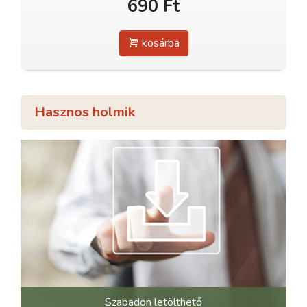
690 Ft
kosárba
Hasznos holmik
Szabadon letölthető