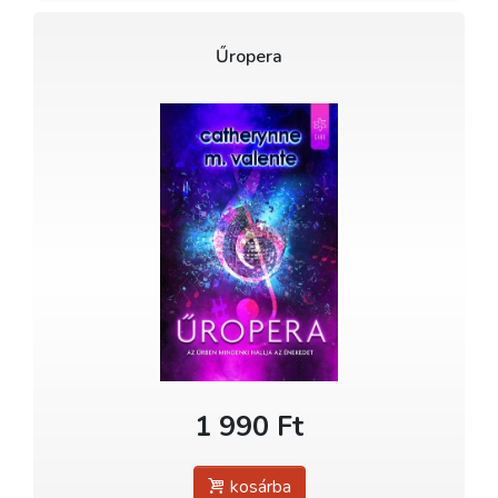
Űropera
1 990 Ft
kosárba