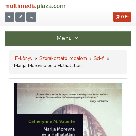
0 Ft
Menü
E-könyv
»
Szórakoztató irodalom
»
Sci-fi
»
Marija Morevna és a Halhatatlan