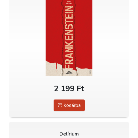
2 199 Ft
kosárba
Delírium