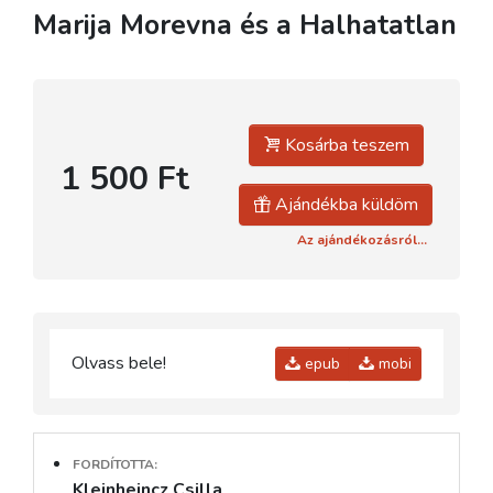
Marija Morevna és a Halhatatlan
Kosárba teszem
1 500 Ft
Ajándékba küldöm
Az ajándékozásról...
Olvass bele!
epub
mobi
FORDÍTOTTA:
Kleinheincz Csilla